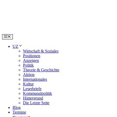
Skip
to
content
Menu
UZ
Wirtschaft & Soziales
Positionen
Anzeigen
Politik
Theorie & Geschichte
Aktion
Internationales
Kultur
Leserbriefe
Kommunalpolitik
Hintergrund
Die Letzte Seite
Blog
Termine