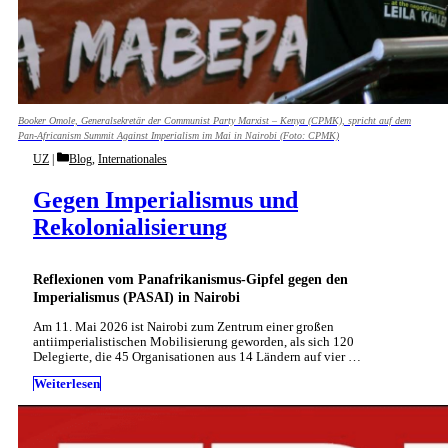
Booker Omole, Generalsekretär der Communist Party Marxist – Kenya (CPMK), spricht auf dem
Pan-Africanism Summit Against Imperialism im Mai in Nairobi (Foto: CPMK)
Categories
UZ
Blog
,
Internationales
Gegen Imperialismus und
Rekolonialisierung
Reflexionen vom Panafrikanismus-Gipfel gegen den
Imperialismus (PASAI) in Nairobi
Am 11. Mai 2026 ist Nairobi zum Zentrum einer großen
antiimperialistischen Mobilisierung geworden, als sich 120
Delegierte, die 45 Organisationen aus 14 Ländern auf vier …
Weiterlesen