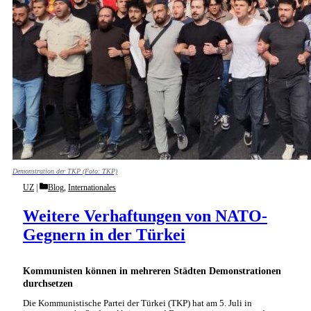
Demonstration der TKP (Foto: TKP)
Categories
UZ
Blog
,
Internationales
Weitere Verhaftungen von NATO-
Gegnern in der Türkei
Kommunisten können in mehreren Städten Demonstrationen
durchsetzen
Die Kommunistische Partei der Türkei (TKP) hat am 5. Juli in