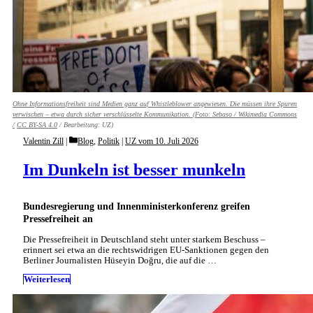
Ohne Informationsfreiheit sind Medien ganz auf Whistleblower angewiesen. Die müssen ihre Spuren
verwischen – etwa durch sicher verschlüsselte Kommunikation. (Foto:
Sebaso / Wikimedia Commons
/
CC BY-SA 4.0
/ Bearbeitung: UZ)
Categories
Valentin Zill
Blog
,
Politik
|
UZ vom 10. Juli 2026
Im Dunkeln ist besser munkeln
Bundesregierung und Innenministerkonferenz greifen
Pressefreiheit an
Die Pressefreiheit in Deutschland steht unter starkem Beschuss –
erinnert sei etwa an die rechtswidrigen EU-Sanktionen gegen den
Berliner Journalisten Hüseyin Doğru, die auf die …
Weiterlesen