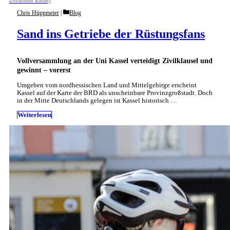
Zivilklausel Kassel)
Categories
Chris Hüppmeier
Blog
Sand ins Getriebe der Rüstungsfans
Vollversammlung an der Uni Kassel verteidigt Zivilklausel und
gewinnt – vorerst
Umgeben vom nordhessischen Land und Mittelgebirge erscheint
Kassel auf der Karte der BRD als unscheinbare Provinzgroßstadt. Doch
in der Mitte Deutschlands gelegen ist Kassel historisch …
Weiterlesen