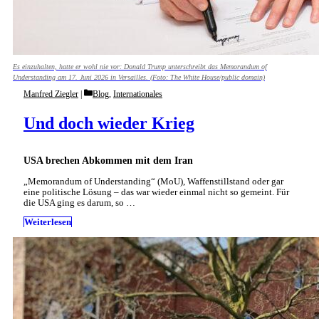
Es einzuhalten, hatte er wohl nie vor: Donald Trump unterschreibt das Memorandum of
Understanding am 17. Juni 2026 in Versailles. (Foto: The White House/public domain)
Categories
Manfred Ziegler
Blog
,
Internationales
Und doch wieder Krieg
USA brechen Abkommen mit dem Iran
„Memorandum of Understanding“ (MoU), Waffenstillstand oder gar
eine politische Lösung – das war wieder einmal nicht so gemeint. Für
die USA ging es darum, so …
Weiterlesen