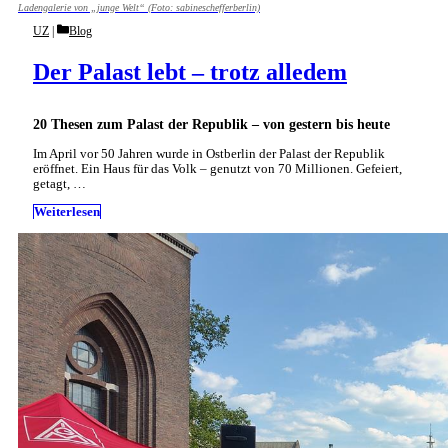
Ladengalerie von „junge Welt“ (Foto: sabineschefferberlin)
Categories
UZ
Blog
Der Palast lebt – trotz alledem
20 Thesen zum Palast der Republik – von gestern bis heute
Im April vor 50 Jahren wurde in Ostberlin der Palast der Republik
eröffnet. Ein Haus für das Volk – genutzt von 70 Millionen. Gefeiert,
getagt, …
Weiterlesen