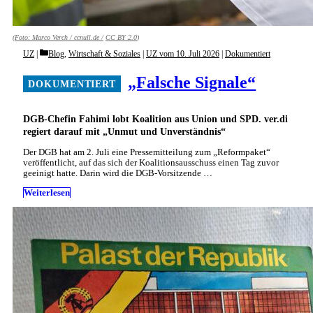
(Foto:
Marco Verch / ccnull.de /
CC BY 2.0
)
Categories
UZ
Blog
,
Wirtschaft & Soziales
|
UZ vom 10. Juli 2026
|
Dokumentiert
„Falsche Signale“
DGB-Chefin Fahimi lobt Koalition aus Union und SPD. ver.di
regiert darauf mit „Unmut und Unverständnis“
Der DGB hat am 2. Juli eine Pressemitteilung zum „Reformpaket“
veröffentlicht, auf das sich der Koalitionsausschuss einen Tag zuvor
geeinigt hatte. Darin wird die DGB-Vorsitzende …
Weiterlesen