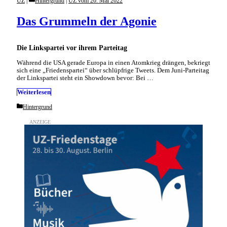
UZ
Hintergrund
|
UZ vom 20. Mai 2022
Das Grummeln der Agonie
Die Linkspartei vor ihrem Parteitag
Während die USA gerade Europa in einen Atomkrieg drängen, bekriegt
sich eine „Friedenspartei“ über schlüpfrige Tweets. Dem Juni-Parteitag
der Linkspartei steht ein Showdown bevor: Bei …
Weiterlesen
Categories
Hintergrund