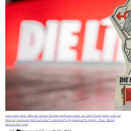
Ganz schön dünn: Wenn der nächste Parteitagsaufbruch wieder nur leere Floskel bleibt, weht der
Wind der Geschichte bald auch diese*n identitäre*n Pappkamerad*in hinfort. (Foto: Martin
Heinlein/Die Linke)
Categories