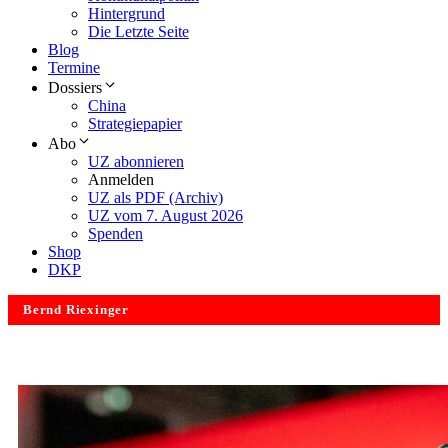
Hintergrund
Die Letzte Seite
Blog
Termine
Dossiers
China
Strategiepapier
Abo
UZ abonnieren
Anmelden
UZ als PDF (Archiv)
UZ vom 7. August 2026
Spenden
Shop
DKP
Bernd Riexinger