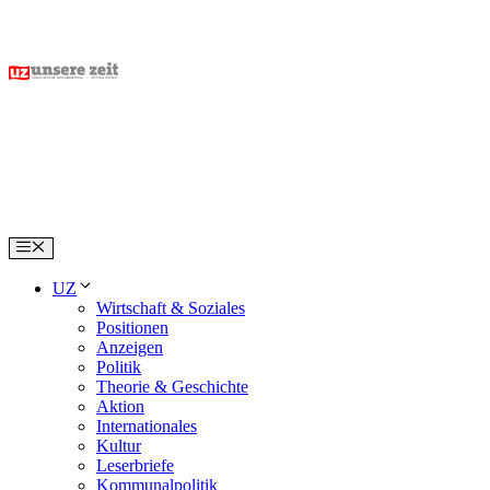
Skip
to
content
Menu
UZ
Wirtschaft & Soziales
Positionen
Anzeigen
Politik
Theorie & Geschichte
Aktion
Internationales
Kultur
Leserbriefe
Kommunalpolitik