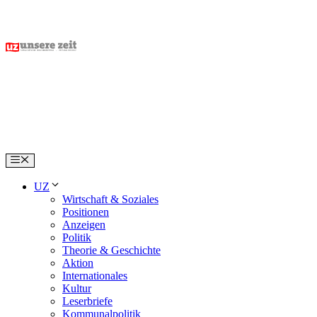
Skip
to
content
Menu
UZ
Wirtschaft & Soziales
Positionen
Anzeigen
Politik
Theorie & Geschichte
Aktion
Internationales
Kultur
Leserbriefe
Kommunalpolitik