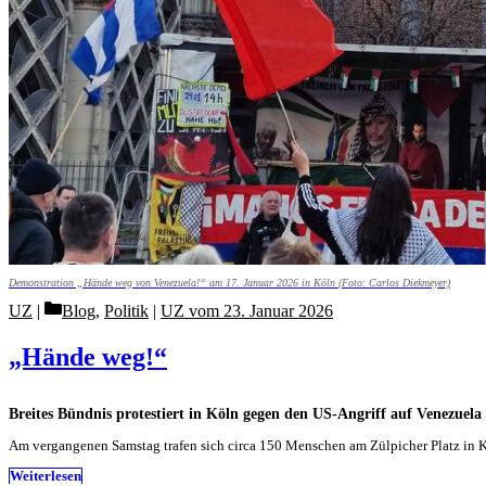
Demonstration „Hände weg von Venezuela!“ am 17. Januar 2026 in Köln (Foto: Carlos Diekmeyer)
Categories
UZ
Blog
,
Politik
|
UZ vom 23. Januar 2026
„Hände weg!“
Breites Bündnis protestiert in Köln gegen den US-Angriff auf Venezuela
Am vergangenen Samstag trafen sich circa 150 Menschen am Zülpicher Platz in K
Weiterlesen