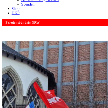
Spenden
Shop
DKP
Friedensbündnis NRW