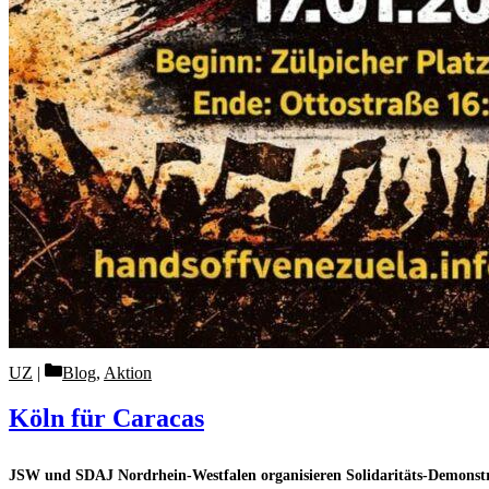
Categories
UZ
Blog
,
Aktion
Köln für Caracas
JSW und SDAJ Nordrhein-Westfalen organisieren Solidaritäts-Demonstr