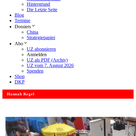
Hintergrund
Die Letzte Seite
Blog
Termine
Dossiers
China
Strategiepapier
Abo
UZ abonnieren
Anmelden
UZ als PDF (Archiv)
UZ vom 7. August 2026
Spenden
Shop
DKP
Hannah Kegel