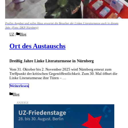
Pralles Angebot und volles Haus erwartet die Besucher der Linken Literaturmesse auch in diesem
Jahr. (Foto: DKP Nürnberg)
Categories
UZ
Blog
Ort des Austauschs
Dreißig Jahre Linke Literaturmesse in Nürnberg
Vom 31. Oktober bis 2. November 2025 wird Nürnberg erneut zum
Treffpunkt der kritischen Gegenöffentlichkeit. Zum 30. Mal öffnet die
Linke Literaturmesse ihre Türen – …
Weiterlesen
Categories
Blog