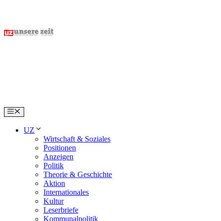
Skip
to
content
Menu
UZ
Wirtschaft & Soziales
Positionen
Anzeigen
Politik
Theorie & Geschichte
Aktion
Internationales
Kultur
Leserbriefe
Kommunalpolitik