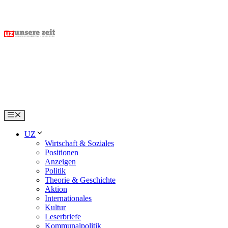
Skip
to
content
Menu
UZ
Wirtschaft & Soziales
Positionen
Anzeigen
Politik
Theorie & Geschichte
Aktion
Internationales
Kultur
Leserbriefe
Kommunalpolitik