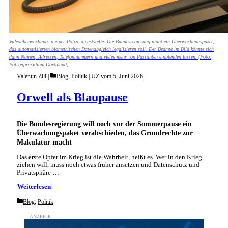
Videoüberwachung in einer Polizeidienststelle. Die Bundesregierung plant ein Überwachungspaket,
das automatisierten biometrischen Datenabgleich legalisieren soll. Der Beamte im Bild könnte sich
dann Namen, Adressen, Telefonnummern und vieles mehr von Passanten einblenden lassen. (Foto:
Polizeipräsidium Dortmund)
Categories
Valentin Zill
Blog
,
Politik
|
UZ vom 5. Juni 2026
Orwell als Blaupause
Die Bundesregierung will noch vor der Sommerpause ein
Überwachungspaket verabschieden, das Grundrechte zur
Makulatur macht
Das erste Opfer im Krieg ist die Wahrheit, heißt es. Wer in den Krieg
ziehen will, muss noch etwas früher ansetzen und Datenschutz und
Privatsphäre …
Weiterlesen
Categories
Blog
,
Politik