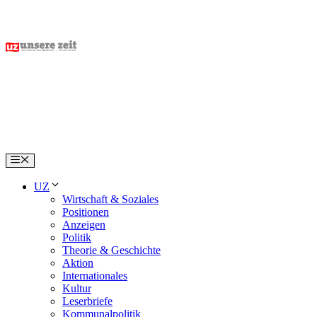
Skip
to
content
Menu
UZ
Wirtschaft & Soziales
Positionen
Anzeigen
Politik
Theorie & Geschichte
Aktion
Internationales
Kultur
Leserbriefe
Kommunalpolitik