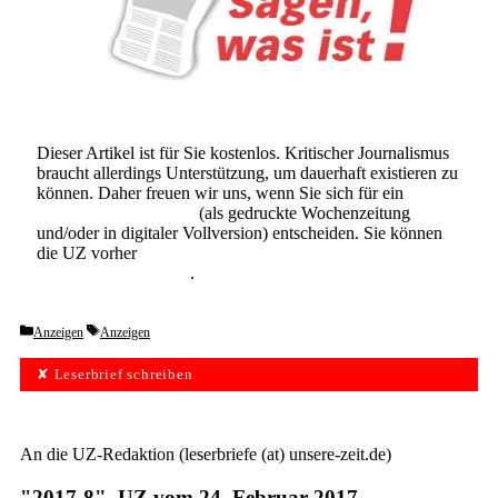
Dieser Artikel ist für Sie kostenlos. Kritischer Journalismus
braucht allerdings Unterstützung, um dauerhaft existieren zu
können. Daher freuen wir uns, wenn Sie sich für ein
Abonnement der UZ
(als gedruckte Wochenzeitung
und/oder in digitaler Vollversion) entscheiden. Sie können
die UZ vorher
6 Wochen lang kostenlos und
unverbindlich testen
.
Categories
Tags
Anzeigen
Anzeigen
✘ Leserbrief schreiben
An die UZ-Redaktion (leserbriefe (at) unsere-zeit.de)
"2017-8", UZ vom 24. Februar 2017