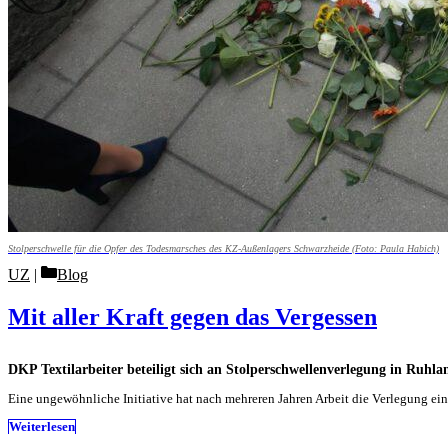
Stolperschwelle für die Opfer des Todesmarsches des KZ-Außenlagers Schwarzheide (Foto: Paula Habich)
Categories
UZ
Blog
Mit aller Kraft gegen das Vergessen
DKP Textilarbeiter beteiligt sich an Stolperschwellenverlegung in Ruhla
Eine ungewöhnliche Initiative hat nach mehreren Jahren Arbeit die Verlegung ei
Weiterlesen