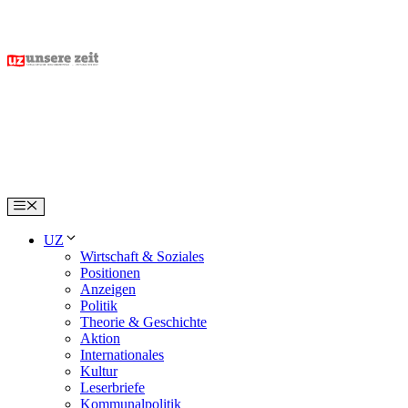
Skip
to
content
Menu
UZ
Wirtschaft & Soziales
Positionen
Anzeigen
Politik
Theorie & Geschichte
Aktion
Internationales
Kultur
Leserbriefe
Kommunalpolitik