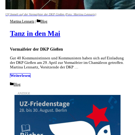
Ulf Immelt auf der Vormaifeier der DKP Gießen (Foto: Martina Lennartz)
Categories
Martina Lennartz
Blog
Tanz in den Mai
Vormaifeier der DKP Gießen
Gut 40 Kommunistinnen und Kommunisten haben sich auf Einladung
der DKP Gießen am 29. April zur Vormaifeier im Chamäleon getroffen.
Martina Lennartz, Vorsitzende der DKP …
Weiterlesen
Categories
Blog