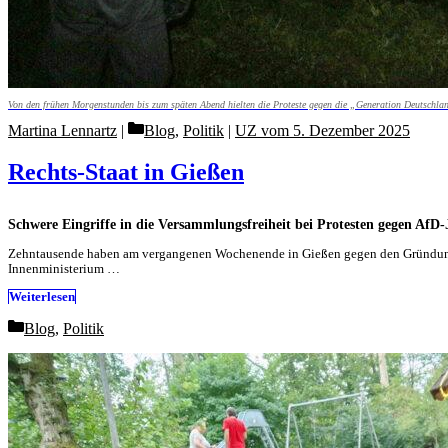
Von den frühen Morgenstunden bis zum späten Abend hielten die Proteste gegen die „Generation Deutschla
Categories
Martina Lennartz
Blog
,
Politik
|
UZ vom 5. Dezember 2025
Rechts-Staat in Gießen
Schwere Eingriffe in die Versammlungsfreiheit bei Protesten gegen AfD
Zehntausende haben am vergangenen Wochenende in Gießen gegen den Gründungsk
Innenministerium …
Weiterlesen
Categories
Blog
,
Politik