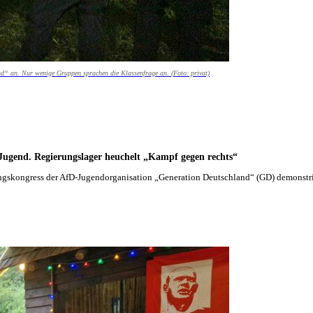
nd“ an. Nur wenige Gruppen sprachen die Klassenfrage an. (Foto: privat)
-Jugend. Regierungslager heuchelt „Kampf gegen rechts“
ongress der AfD-Jugendorganisation „Generation Deutschland“ (GD) demonstrier