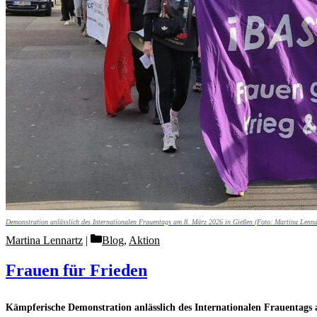
Demonstration anlässlich des Internationalen Frauentags am 8. März 2026 in Gießen (Foto: Martina Lenna
Categories
Martina Lennartz
Blog
,
Aktion
Frauen für Frieden
Kämpferische Demonstration anlässlich des Internationalen Frauentags