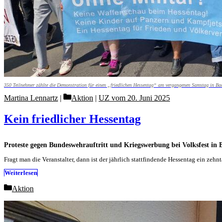
350 Teilnehmer zählte die Demonstration für einen „friedlichen Hessentag“ am vergangenen Samstag in Bad
Categories
Martina Lennartz
Aktion
|
UZ vom 20. Juni 2025
Kein friedlicher Hessentag
Proteste gegen Bundeswehrauftritt und Kriegswerbung bei Volksfest in 
Fragt man die Veranstalter, dann ist der jährlich stattfindende Hessentag ein ze
Weiterlesen
Categories
Aktion