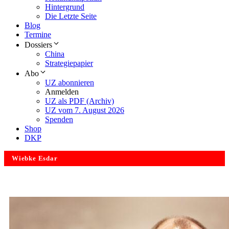
Hintergrund
Die Letzte Seite
Blog
Termine
Dossiers
China
Strategiepapier
Abo
UZ abonnieren
Anmelden
UZ als PDF (Archiv)
UZ vom 7. August 2026
Spenden
Shop
DKP
Wiebke Esdar