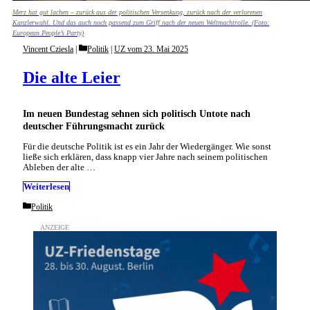
Merz hat gut lachen – zurück aus der politischen Versenkung, zurück nach der verlorenen
Kanzlerwahl. Und das auch noch passend zum Griff nach der neuen Weltmachtrolle. (Foto:
European People’s Party)
Categories
Vincent Cziesla
Politik
|
UZ vom 23. Mai 2025
Die alte Leier
Im neuen Bundestag sehnen sich politisch Untote nach
deutscher Führungsmacht zurück
Für die deutsche Politik ist es ein Jahr der Wiedergänger. Wie sonst
ließe sich erklären, dass knapp vier Jahre nach seinem politischen
Ableben der alte …
Weiterlesen
Categories
Politik