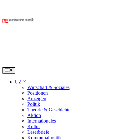
Skip
to
content
Menu
UZ
Wirtschaft & Soziales
Positionen
Anzeigen
Politik
Theorie & Geschichte
Aktion
Internationales
Kultur
Leserbriefe
Kommunalpolitik