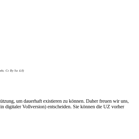
le, Cc By Sa 4.0)
rstützung, um dauerhaft existieren zu können. Daher freuen wir uns,
n digitaler Vollversion) entscheiden. Sie können die UZ vorher
6