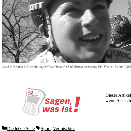
Die Bei Olympia Schwer Gestürzte Niederländische Radfahrerin Annemiek Van Vleuten Im April 2016 
Dieser Artikel
wenn Sie sich
Wochen lang 
Categories
Tags
Die letzte Seite
Sport
,
Vermischtes