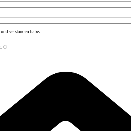
n und verstanden habe.
s
.