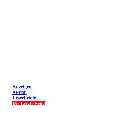
Anzeigen
Aktion
Leserbriefe
Die Letzte Seite