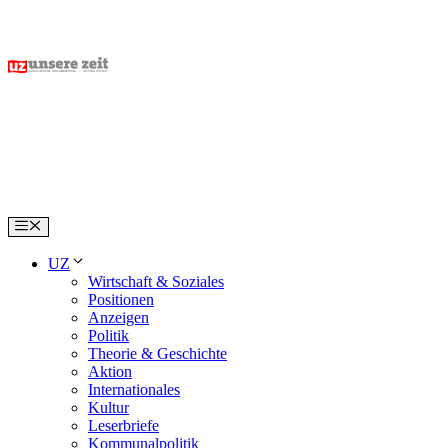
Skip
to
content
Menu
UZ
Wirtschaft & Soziales
Positionen
Anzeigen
Politik
Theorie & Geschichte
Aktion
Internationales
Kultur
Leserbriefe
Kommunalpolitik