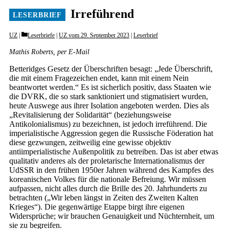
Irreführend
Categories
UZ
Leserbriefe
|
UZ vom 29. September 2023
|
Leserbrief
Mathis Roberts, per E-Mail
Betteridges Gesetz der Überschriften besagt: „Jede Überschrift,
die mit einem Fragezeichen endet, kann mit einem Nein
beantwortet werden.“ Es ist sicherlich positiv, dass Staaten wie
die DVRK, die so stark sanktioniert und stigmatisiert wurden,
heute Auswege aus ihrer Isolation angeboten werden. Dies als
„Revitalisierung der Solidarität“ (beziehungsweise
Antikolonialismus) zu bezeichnen, ist jedoch irreführend. Die
imperialistische Aggression gegen die Russische Föderation hat
diese gezwungen, zeitweilig eine gewisse objektiv
antiimperialistische Außenpolitik zu betreiben. Das ist aber etwas
qualitativ anderes als der proletarische Internationalismus der
UdSSR in den frühen 1950er Jahren während des Kampfes des
koreanischen Volkes für die nationale Befreiung. Wir müssen
aufpassen, nicht alles durch die Brille des 20. Jahrhunderts zu
betrachten („Wir leben längst in Zeiten des Zweiten Kalten
Krieges“). Die gegenwärtige Etappe birgt ihre eigenen
Widersprüche; wir brauchen Genauigkeit und Nüchternheit, um
sie zu begreifen.