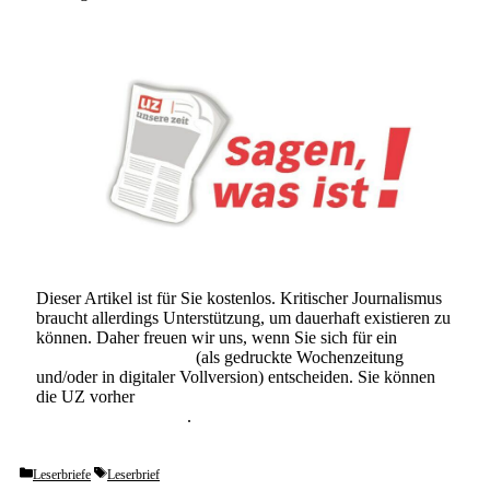
Dieser Artikel ist für Sie kostenlos. Kritischer Journalismus
braucht allerdings Unterstützung, um dauerhaft existieren zu
können. Daher freuen wir uns, wenn Sie sich für ein
Abonnement der UZ
(als gedruckte Wochenzeitung
und/oder in digitaler Vollversion) entscheiden. Sie können
die UZ vorher
6 Wochen lang kostenlos und
unverbindlich testen
.
Categories
Tags
Leserbriefe
Leserbrief