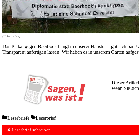
(Foto: privat)
Das Plakat gegen Baerbock hängt in unserer Haustür – gut sichtbar
Transparent anfertigen lassen. Wir haben es in unserem Garten aufges
Dieser Artikel
wenn Sie sich
Wochen lang 
Categories
Tags
Leserbriefe
Leserbrief
✘ Leserbrief schreiben