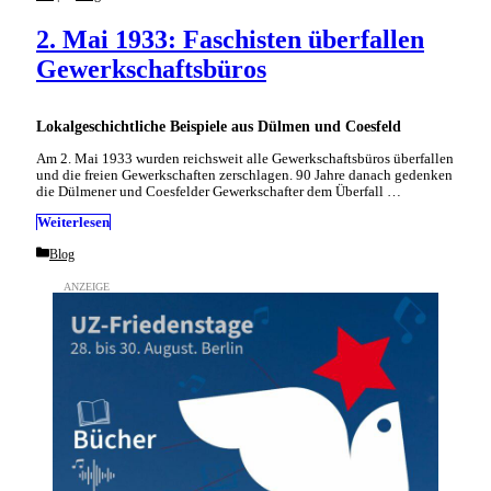
2. Mai 1933: Faschisten überfallen
Gewerkschaftsbüros
Lokalgeschichtliche Beispiele aus Dülmen und Coesfeld
Am 2. Mai 1933 wurden reichsweit alle Gewerkschaftsbüros überfallen
und die freien Gewerkschaften zerschlagen. 90 Jahre danach gedenken
die Dülmener und Coesfelder Gewerkschafter dem Überfall …
Weiterlesen
Categories
Blog