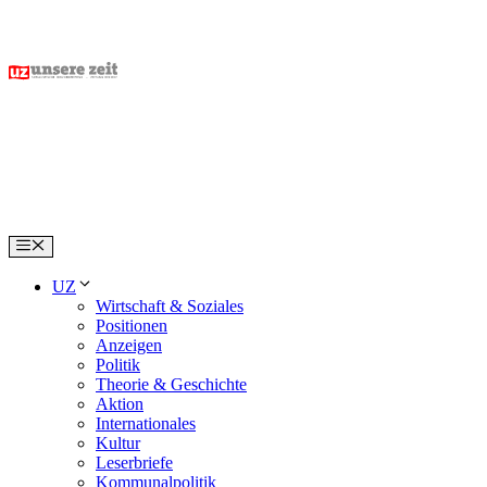
Skip
to
content
Menu
UZ
Wirtschaft & Soziales
Positionen
Anzeigen
Politik
Theorie & Geschichte
Aktion
Internationales
Kultur
Leserbriefe
Kommunalpolitik