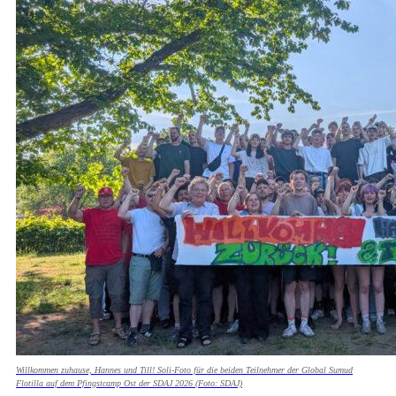
Willkommen zuhause, Hannes und Till! Soli-Foto für die beiden Teilnehmer der Global Sumud
Flotilla auf dem Pfingstcamp Ost der SDAJ 2026 (Foto: SDAJ)