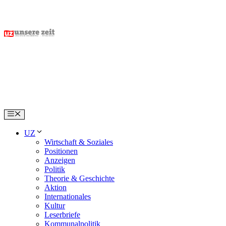
Skip
to
content
Menu
UZ
Wirtschaft & Soziales
Positionen
Anzeigen
Politik
Theorie & Geschichte
Aktion
Internationales
Kultur
Leserbriefe
Kommunalpolitik