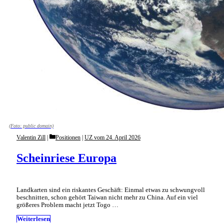
(Foto: public domain)
Categories
Valentin Zill
Positionen
|
UZ vom 24. April 2026
Scheinriese Europa
Landkarten sind ein riskantes Geschäft: Einmal etwas zu schwungvoll
beschnitten, schon gehört Taiwan nicht mehr zu China. Auf ein viel
größeres Problem macht jetzt Togo …
Weiterlesen