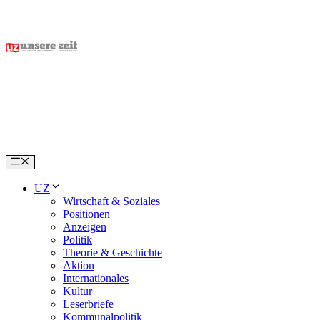
Skip
to
content
Menu
UZ
Wirtschaft & Soziales
Positionen
Anzeigen
Politik
Theorie & Geschichte
Aktion
Internationales
Kultur
Leserbriefe
Kommunalpolitik