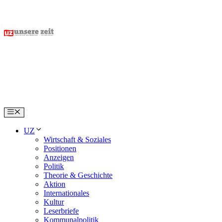
Skip
to
content
Menu
UZ
Wirtschaft & Soziales
Positionen
Anzeigen
Politik
Theorie & Geschichte
Aktion
Internationales
Kultur
Leserbriefe
Kommunalpolitik