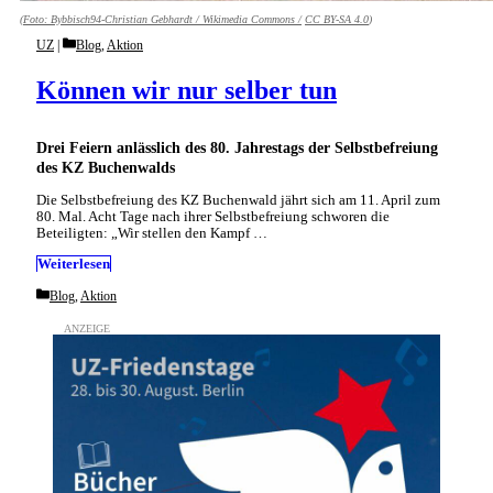
(Foto:
Bybbisch94-Christian Gebhardt / Wikimedia Commons /
CC BY-SA 4.0
)
Categories
UZ
Blog
,
Aktion
Können wir nur selber tun
Drei Feiern anlässlich des 80. Jahrestags der Selbstbefreiung
des KZ Buchenwalds
Die Selbstbefreiung des KZ Buchenwald jährt sich am 11. April zum
80. Mal. Acht Tage nach ihrer Selbstbefreiung schworen die
Beteiligten: „Wir stellen den Kampf …
Weiterlesen
Categories
Blog
,
Aktion