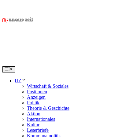
Skip
to
content
Menu
UZ
Wirtschaft & Soziales
Positionen
Anzeigen
Politik
Theorie & Geschichte
Aktion
Internationales
Kultur
Leserbriefe
Kommunalpolitik