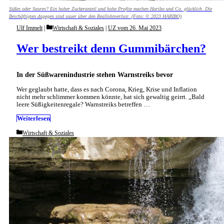
Süßes oder Saures? Ein hoher Zuckeranteil und hohe Profite machen Haribo und Co. glücklich. Die
Beschäftigten dagegen sind sauer über den Reallohnverlust. (Foto: © 2023 HARIBO)
Categories
Ulf Immelt
Wirtschaft & Soziales
|
UZ vom 26. Mai 2023
Wer bestreikt denn Gummibärchen?
In der Süßwarenindustrie stehen Warnstreiks bevor
Wer geglaubt hatte, dass es nach Corona, Krieg, Krise und Inflation
nicht mehr schlimmer kommen könnte, hat sich gewaltig geirrt. „Bald
leere Süßigkeitenregale? Warnstreiks betreffen …
Weiterlesen
Categories
Wirtschaft & Soziales