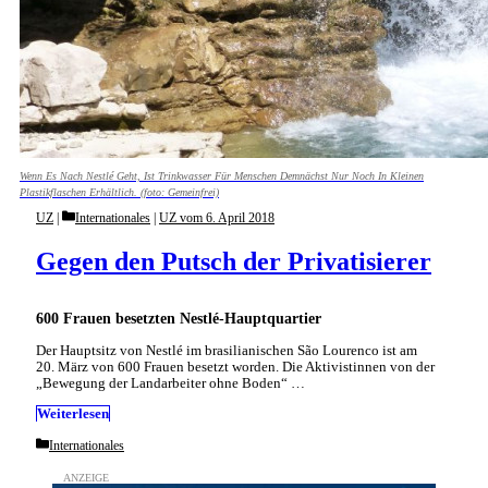
Wenn Es Nach Nestlé Geht, Ist Trinkwasser Für Menschen Demnächst Nur Noch In Kleinen
Plastikflaschen Erhältlich. (foto: Gemeinfrei)
Categories
UZ
Internationales
|
UZ vom 6. April 2018
Gegen den Putsch der Privatisierer
600 Frauen besetzten Nestlé-Hauptquartier
Der Hauptsitz von Nestlé im brasilianischen São Lourenco ist am
20. März von 600 Frauen besetzt worden. Die Aktivistinnen von der
„Bewegung der Landarbeiter ohne Boden“ …
Weiterlesen
Categories
Internationales