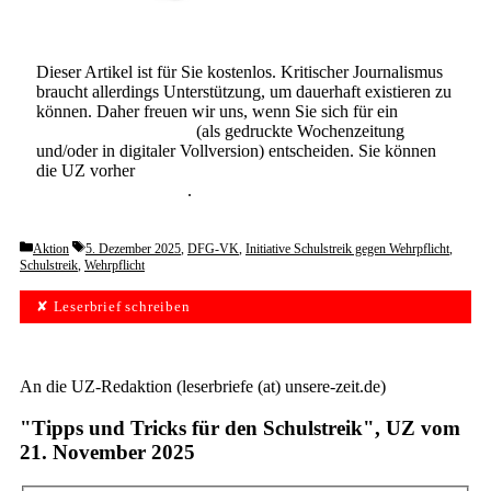
Dieser Artikel ist für Sie kostenlos. Kritischer Journalismus
braucht allerdings Unterstützung, um dauerhaft existieren zu
können. Daher freuen wir uns, wenn Sie sich für ein
Abonnement der UZ
(als gedruckte Wochenzeitung
und/oder in digitaler Vollversion) entscheiden. Sie können
die UZ vorher
6 Wochen lang kostenlos und
unverbindlich testen
.
Categories
Tags
Aktion
5. Dezember 2025
,
DFG-VK
,
Initiative Schulstreik gegen Wehrpflicht
,
Schulstreik
,
Wehrpflicht
✘ Leserbrief schreiben
An die UZ-Redaktion (leserbriefe (at) unsere-zeit.de)
"Tipps und Tricks für den Schulstreik", UZ vom
21. November 2025