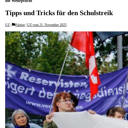
die Wehrpflicht
Tipps und Tricks für den Schulstreik
Categories
UZ
Aktion
|
UZ vom 21. November 2025