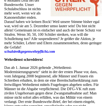
6 Monaten Drill bei der
Bundeswehr. Unser
Schulabschluss ist nichts
mehr wert, wenn wir als
Kanonenfutter enden.
Darauf haben wir keinen Bock! Weil unsere Stimme bisher egal
war, wird sie am 5. Dezember umso lauter sein! Du bist nicht
allein! Gemeinsam ist es einfacher und auch der beste Schutz vor
Strafen. Wenn 30, 50, 100 Schüler streiken, was will die
Schulleitung tun? Alle suspendieren? Je größer die Aktion, je
mehr Schüler, Lehrer und Eltern zusammenstehen, desto geringer
die Gefahr!
schulstreikgegenwehrpflicht.com
Wehrdienst schreddern!
Das ab 1. Januar 2026 geltende „Wehrdienst-
Modernisierungsgesetz“ sieht in der der ersten Phase vor, dass,
vom Jahrgang 2008 beginnend, alle Männer und Frauen ein
Schreiben erhalten, in dem sie eine Bereitschaftserklärung zum
freiwilligen Wehrdienst mittels Fragebogen abgeben sollen. Für
Männer ist die Abgabe verpflichtend. Die DFG-VK ruft zum
zivilen Ungehorsam gegen diese Zwangsmaßnahme auf: Man
müsse nicht sofort alles erfüllen, was das Militär von einem
verlangt. Der erste Bundeswehr-Brief, der bei einem eingeht,
könne entweder verspätet, unvollständig oder gar nicht