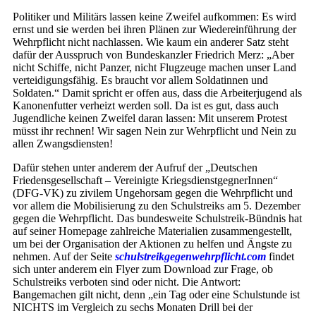
Politiker und Militärs lassen keine Zweifel aufkommen: Es wird
ernst und sie werden bei ihren Plänen zur Wiedereinführung der
Wehrpflicht nicht nachlassen. Wie kaum ein anderer Satz steht
dafür der Ausspruch von Bundeskanzler Friedrich Merz: „Aber
nicht Schiffe, nicht Panzer, nicht Flugzeuge machen unser Land
verteidigungsfähig. Es braucht vor allem Soldatinnen und
Soldaten.“ Damit spricht er offen aus, dass die Arbeiterjugend als
Kanonenfutter verheizt werden soll. Da ist es gut, dass auch
Jugendliche keinen Zweifel daran lassen: Mit unserem Protest
müsst ihr rechnen! Wir sagen Nein zur Wehrpflicht und Nein zu
allen Zwangsdiensten!
Dafür stehen unter anderem der Aufruf der „Deutschen
Friedensgesellschaft – Vereinigte KriegsdienstgegnerInnen“
(DFG-VK) zu zivilem Ungehorsam gegen die Wehrpflicht und
vor allem die Mobilisierung zu den Schul­streiks am 5. Dezember
gegen die Wehrpflicht. Das bundesweite Schul­streik-Bündnis hat
auf seiner Homepage zahlreiche Materialien zusammengestellt,
um bei der Organisation der Aktionen zu helfen und Ängste zu
nehmen. Auf der Seite
schulstreikgegenwehrpflicht.com
findet
sich unter anderem ein Flyer zum Download zur Frage, ob
Schulstreiks verboten sind oder nicht. Die Antwort:
Bangemachen gilt nicht, denn „ein Tag oder eine Schulstunde ist
NICHTS im Vergleich zu sechs Monaten Drill bei der