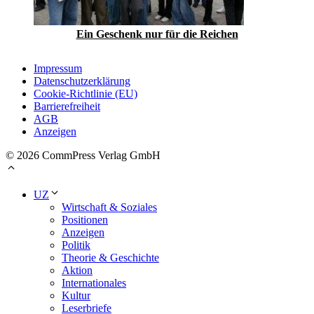
Ein Geschenk nur für die Reichen
Impressum
Datenschutzerklärung
Cookie-Richtlinie (EU)
Barrierefreiheit
AGB
Anzeigen
© 2026 CommPress Verlag GmbH
UZ
Wirtschaft & Soziales
Positionen
Anzeigen
Politik
Theorie & Geschichte
Aktion
Internationales
Kultur
Leserbriefe