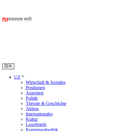
Skip
to
content
Menu
UZ
Wirtschaft & Soziales
Positionen
Anzeigen
Politik
Theorie & Geschichte
Aktion
Internationales
Kultur
Leserbriefe
Kommunalpolitik