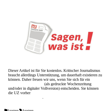
Dieser Artikel ist für Sie kostenlos. Kritischer Journalismus
braucht allerdings Unterstützung, um dauerhaft existieren zu
können. Daher freuen wir uns, wenn Sie sich für ein
Abonnement der UZ
(als gedruckte Wochenzeitung
und/oder in digitaler Vollversion) entscheiden. Sie können
die UZ vorher
6 Wochen lang kostenlos und
unverbindlich testen
.
Categories
Tags
Anzeigen
Anzeigen