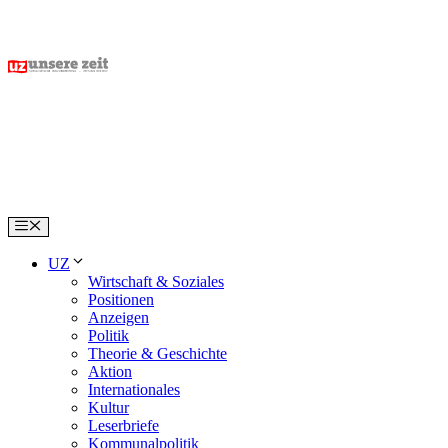
Skip
to
content
Menu
UZ
Wirtschaft & Soziales
Positionen
Anzeigen
Politik
Theorie & Geschichte
Aktion
Internationales
Kultur
Leserbriefe
Kommunalpolitik