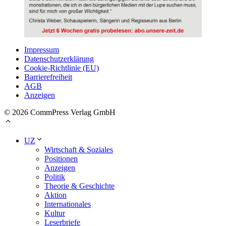
Impressum
Datenschutzerklärung
Cookie-Richtlinie (EU)
Barrierefreiheit
AGB
Anzeigen
© 2026 CommPress Verlag GmbH
UZ
Wirtschaft & Soziales
Positionen
Anzeigen
Politik
Theorie & Geschichte
Aktion
Internationales
Kultur
Leserbriefe