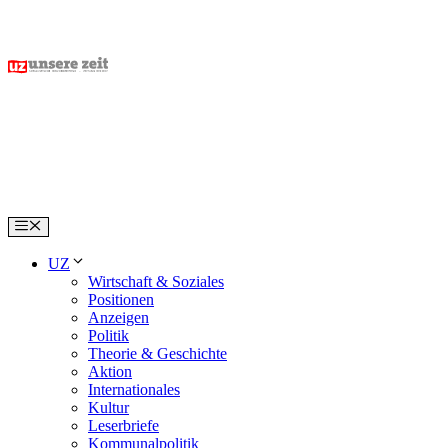
Skip
to
content
Menu
UZ
Wirtschaft & Soziales
Positionen
Anzeigen
Politik
Theorie & Geschichte
Aktion
Internationales
Kultur
Leserbriefe
Kommunalpolitik