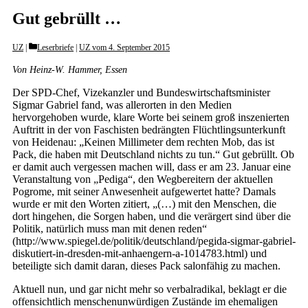
Gut gebrüllt …
Categories
UZ
Leserbriefe
|
UZ vom 4. September 2015
Von Heinz-W. Hammer, Essen
Der SPD-Chef, Vizekanzler und Bundeswirtschaftsminister
Sigmar Gabriel fand, was allerorten in den Medien
hervorgehoben wurde, klare Worte bei seinem groß inszenierten
Auftritt in der von Faschisten bedrängten Flüchtlingsunterkunft
von Heidenau: „Keinen Millimeter dem rechten Mob, das ist
Pack, die haben mit Deutschland nichts zu tun.“ Gut gebrüllt. Ob
er damit auch vergessen machen will, dass er am 23. Januar eine
Veranstaltung von „Pediga“, den Wegbereitern der aktuellen
Pogrome, mit seiner Anwesenheit aufgewertet hatte? Damals
wurde er mit den Worten zitiert, „(…) mit den Menschen, die
dort hingehen, die Sorgen haben, und die verärgert sind über die
Politik, natürlich muss man mit denen reden“
(http://www.spiegel.de/politik/deutschland/pegida-sigmar-gabriel-
diskutiert-in-dresden-mit-anhaen­gern-a-1014783.html) und
beteiligte sich damit daran, dieses Pack salonfähig zu machen.
Aktuell nun, und gar nicht mehr so verbalradikal, beklagt er die
offensichtlich menschenunwürdigen Zustände im ehemaligen