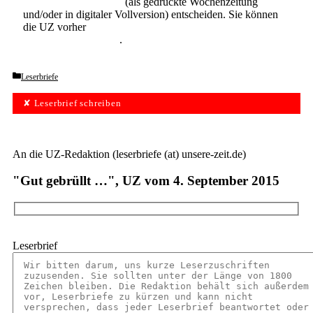
Abonnement der UZ
(als gedruckte Wochenzeitung
und/oder in digitaler Vollversion) entscheiden. Sie können
die UZ vorher
6 Wochen lang kostenlos und
unverbindlich testen
.
Categories
Leserbriefe
✘ Leserbrief schreiben
An die UZ-Redaktion (leserbriefe (at) unsere-zeit.de)
"Gut gebrüllt …", UZ vom 4. September 2015
Leserbrief