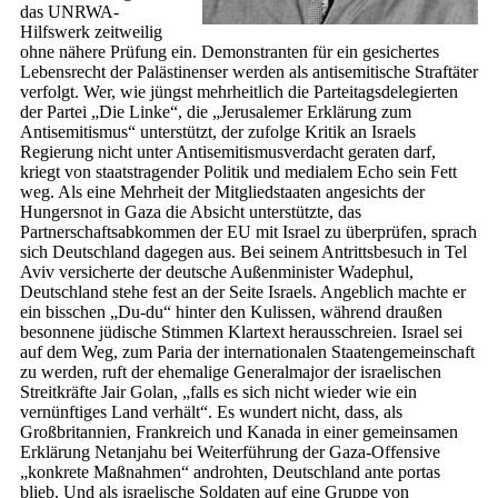
das UNRWA-
Hilfswerk zeitweilig
ohne nähere Prüfung ein. Demonstranten für ein gesichertes
Lebensrecht der Palästinenser werden als antisemitische Straftäter
verfolgt. Wer, wie jüngst mehrheitlich die Parteitagsdelegierten
der Partei „Die Linke“, die „Jerusalemer Erklärung zum
Antisemitismus“ unterstützt, der zufolge Kritik an Israels
Regierung nicht unter Antisemitismusverdacht geraten darf,
kriegt von staatstragender Politik und medialem Echo sein Fett
weg. Als eine Mehrheit der Mitgliedstaaten angesichts der
Hungersnot in Gaza die Absicht unterstützte, das
Partnerschaftsabkommen der EU mit Israel zu überprüfen, sprach
sich Deutschland dagegen aus. Bei seinem Antrittsbesuch in Tel
Aviv versicherte der deutsche Außenminister Wadephul,
Deutschland stehe fest an der Seite Israels. Angeblich machte er
ein bisschen „Du-du“ hinter den Kulissen, während draußen
besonnene jüdische Stimmen Klartext herausschreien. Israel sei
auf dem Weg, zum Paria der internationalen Staatengemeinschaft
zu werden, ruft der ehemalige Generalmajor der israelischen
Streitkräfte Jair Golan, „falls es sich nicht wieder wie ein
vernünftiges Land verhält“. Es wundert nicht, dass, als
Großbritannien, Frankreich und Kanada in einer gemeinsamen
Erklärung Netanjahu bei Weiterführung der Gaza-Offensive
„konkrete Maßnahmen“ androhten, Deutschland ante portas
blieb. Und als israelische Soldaten auf eine Gruppe von