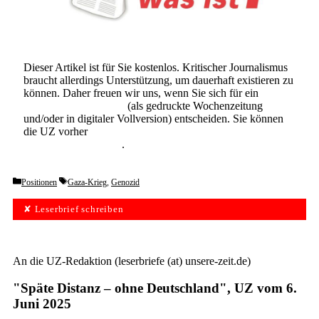
Dieser Artikel ist für Sie kostenlos. Kritischer Journalismus
braucht allerdings Unterstützung, um dauerhaft existieren zu
können. Daher freuen wir uns, wenn Sie sich für ein
Abonnement der UZ
(als gedruckte Wochenzeitung
und/oder in digitaler Vollversion) entscheiden. Sie können
die UZ vorher
6 Wochen lang kostenlos und
unverbindlich testen
.
Categories
Tags
Positionen
Gaza-Krieg
,
Genozid
✘ Leserbrief schreiben
An die UZ-Redaktion (leserbriefe (at) unsere-zeit.de)
"Späte Distanz – ohne Deutschland", UZ vom 6.
Juni 2025