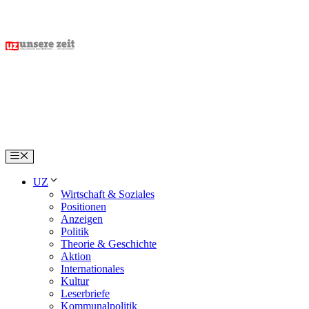
Skip
to
content
Menu
UZ
Wirtschaft & Soziales
Positionen
Anzeigen
Politik
Theorie & Geschichte
Aktion
Internationales
Kultur
Leserbriefe
Kommunalpolitik