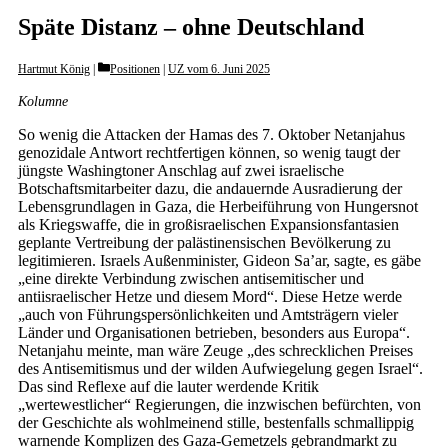
Späte Distanz – ohne Deutschland
Categories
Hartmut König
Positionen
|
UZ vom 6. Juni 2025
Kolumne
So wenig die Attacken der Hamas des 7. Oktober Netanjahus
genozidale Antwort rechtfertigen können, so wenig taugt der
jüngste Washingtoner Anschlag auf zwei israelische
Botschaftsmitarbeiter dazu, die andauernde Ausradierung der
Lebensgrundlagen in Gaza, die Herbeiführung von Hungersnot
als Kriegswaffe, die in großisraelischen Expansionsfantasien
geplante Vertreibung der palästinensischen Bevölkerung zu
legitimieren. Israels Außenminister, Gideon Sa’ar, sagte, es gäbe
„eine direkte Verbindung zwischen antisemitischer und
antiisraelischer Hetze und diesem Mord“. Diese Hetze werde
„auch von Führungspersönlichkeiten und Amtsträgern vieler
Länder und Organisationen betrieben, besonders aus Europa“.
Netanjahu meinte, man wäre Zeuge „des schrecklichen Preises
des Antisemitismus und der wilden Aufwiegelung gegen Israel“.
Das sind Reflexe auf die lauter werdende Kritik
„wertewestlicher“ Regierungen, die inzwischen befürchten, von
der Geschichte als wohlmeinend stille, bestenfalls schmallippig
warnende Komplizen des Gaza-Gemetzels gebrandmarkt zu