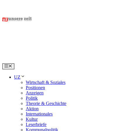
Skip
to
content
Menu
UZ
Wirtschaft & Soziales
Positionen
Anzeigen
Politik
Theorie & Geschichte
Aktion
Internationales
Kultur
Leserbriefe
Kommunalpolitik