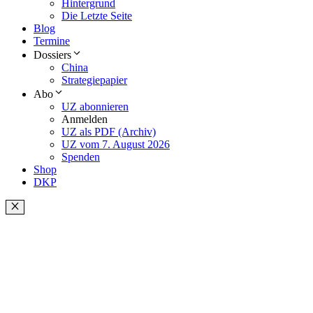
Hintergrund
Die Letzte Seite
Blog
Termine
Dossiers
China
Strategiepapier
Abo
UZ abonnieren
Anmelden
UZ als PDF (Archiv)
UZ vom 7. August 2026
Spenden
Shop
DKP
Schließen