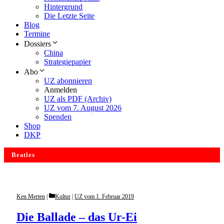
Hintergrund
Die Letzte Seite
Blog
Termine
Dossiers
China
Strategiepapier
Abo
UZ abonnieren
Anmelden
UZ als PDF (Archiv)
UZ vom 7. August 2026
Spenden
Shop
DKP
Beatles
Categories
Ken Merten
Kultur
|
UZ vom 1. Februar 2019
Die Ballade – das Ur-Ei