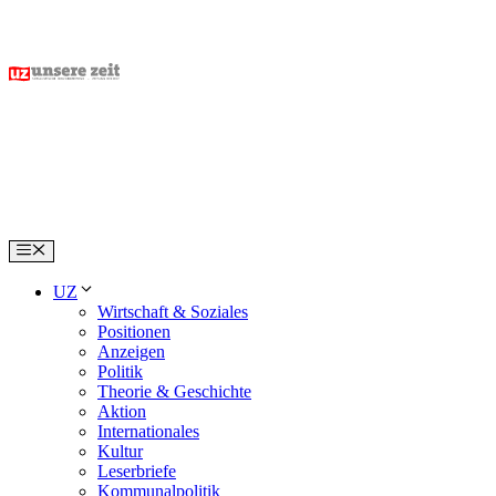
Skip
to
content
Menu
UZ
Wirtschaft & Soziales
Positionen
Anzeigen
Politik
Theorie & Geschichte
Aktion
Internationales
Kultur
Leserbriefe
Kommunalpolitik