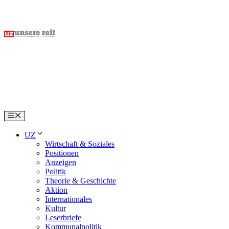
Skip
to
content
Menu
UZ
Wirtschaft & Soziales
Positionen
Anzeigen
Politik
Theorie & Geschichte
Aktion
Internationales
Kultur
Leserbriefe
Kommunalpolitik