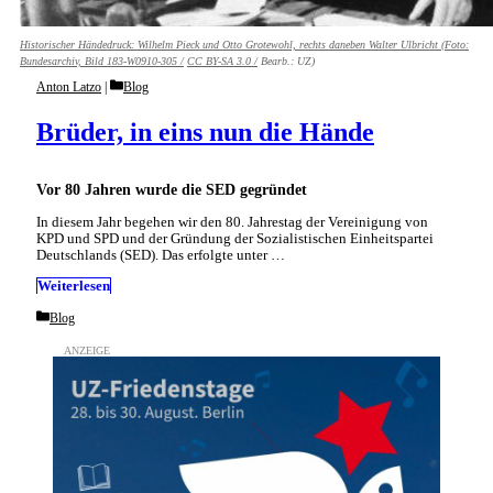
Historischer Händedruck: Wilhelm Pieck und Otto Grotewohl, rechts daneben Walter Ulbricht (Foto:
Bundesarchiv, Bild 183-W0910-305 /
CC BY-SA 3.0 /
Bearb.: UZ)
Categories
Anton Latzo
Blog
Brüder, in eins nun die Hände
Vor 80 Jahren wurde die SED gegründet
In diesem Jahr begehen wir den 80. Jahrestag der Vereinigung von
KPD und SPD und der Gründung der Sozialistischen Einheitspartei
Deutschlands (SED). Das erfolgte unter …
Weiterlesen
Categories
Blog