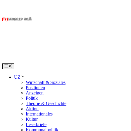
Skip
to
content
Menu
UZ
Wirtschaft & Soziales
Positionen
Anzeigen
Politik
Theorie & Geschichte
Aktion
Internationales
Kultur
Leserbriefe
Kommunalpolitik