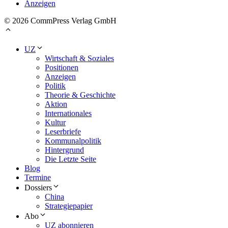
Anzeigen
© 2026 CommPress Verlag GmbH
UZ
Wirtschaft & Soziales
Positionen
Anzeigen
Politik
Theorie & Geschichte
Aktion
Internationales
Kultur
Leserbriefe
Kommunalpolitik
Hintergrund
Die Letzte Seite
Blog
Termine
Dossiers
China
Strategiepapier
Abo
UZ abonnieren