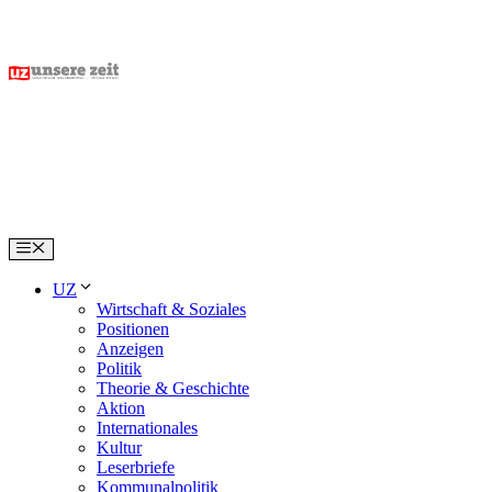
Skip
to
content
Menu
UZ
Wirtschaft & Soziales
Positionen
Anzeigen
Politik
Theorie & Geschichte
Aktion
Internationales
Kultur
Leserbriefe
Kommunalpolitik