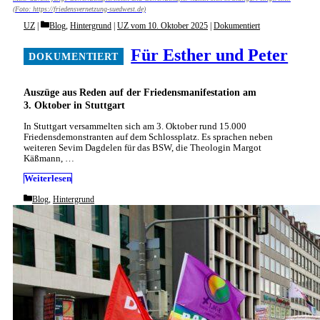
(Foto: https://friedensvernetzung-suedwest.de)
Categories
UZ
Blog
,
Hintergrund
|
UZ vom 10. Oktober 2025
|
Dokumentiert
Für Esther und Peter
Auszüge aus Reden auf der Friedensmanifestation am
3. Oktober in Stuttgart
In Stuttgart versammelten sich am 3. Oktober rund 15.000
Friedensdemonstranten auf dem Schlossplatz. Es sprachen neben
weiteren Sevim Dagdelen für das BSW, die Theologin Margot
Käßmann, …
Weiterlesen
Categories
Blog
,
Hintergrund