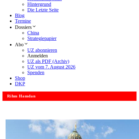
Hintergrund
Die Letzte Seite
Blog
Termine
Dossiers
China
Strategiepapier
Abo
UZ abonnieren
Anmelden
UZ als PDF (Archiv)
UZ vom 7. August 2026
Spenden
Shop
DKP
Rihm Hamdan