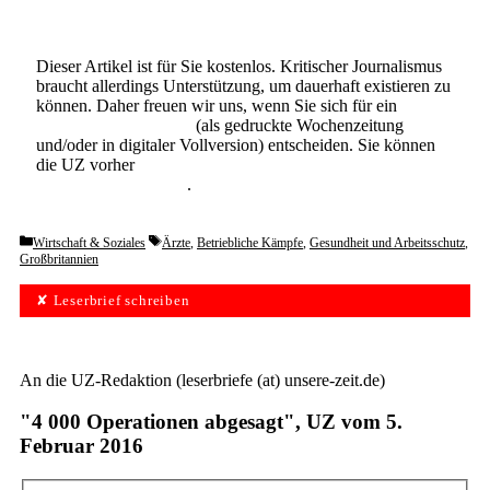
Dieser Artikel ist für Sie kostenlos. Kritischer Journalismus
braucht allerdings Unterstützung, um dauerhaft existieren zu
können. Daher freuen wir uns, wenn Sie sich für ein
Abonnement der UZ
(als gedruckte Wochenzeitung
und/oder in digitaler Vollversion) entscheiden. Sie können
die UZ vorher
6 Wochen lang kostenlos und
unverbindlich testen
.
Categories
Tags
Wirtschaft & Soziales
Ärzte
,
Betriebliche Kämpfe
,
Gesundheit und Arbeitsschutz
,
Großbritannien
✘ Leserbrief schreiben
An die UZ-Redaktion (leserbriefe (at) unsere-zeit.de)
"4 000 Operationen abgesagt", UZ vom 5.
Februar 2016