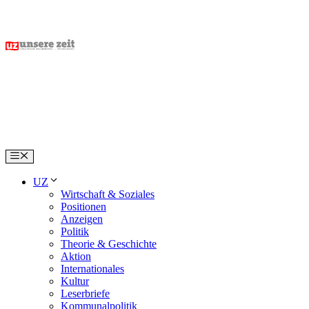
Skip
to
content
Menu
UZ
Wirtschaft & Soziales
Positionen
Anzeigen
Politik
Theorie & Geschichte
Aktion
Internationales
Kultur
Leserbriefe
Kommunalpolitik