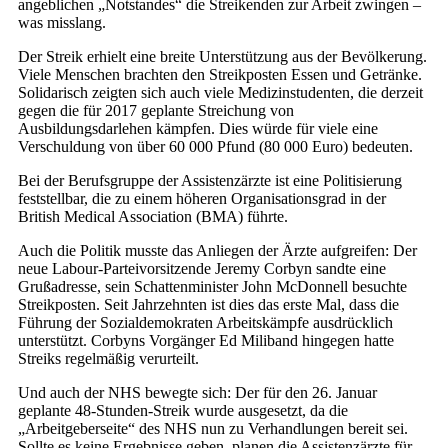
angeblichen „Notstandes“ die Streikenden zur Arbeit zwingen –
was misslang.
Der Streik erhielt eine breite Unterstützung aus der Bevölkerung.
Viele Menschen brachten den Streikposten Essen und Getränke.
Solidarisch zeigten sich auch viele Medizinstudenten, die derzeit
gegen die für 2017 geplante Streichung von
Ausbildungsdarlehen kämpfen. Dies würde für viele eine
Verschuldung von über 60 000 Pfund (80 000 Euro) bedeuten.
Bei der Berufsgruppe der Assi­s­tenzärzte ist eine Politisierung
feststellbar, die zu einem höheren Organisationsgrad in der
British Medical Association (BMA) führte.
Auch die Politik musste das Anliegen der Ärzte aufgreifen: Der
neue Labour-Parteivorsitzende Jeremy Corbyn sandte eine
Grußadresse, sein Schattenminister John McDonnell besuchte
Streikposten. Seit Jahrzehnten ist dies das erste Mal, dass die
Führung der Sozialdemokraten Arbeitskämpfe ausdrücklich
unterstützt. Corbyns Vorgänger Ed Miliband hingegen hatte
Streiks regelmäßig verurteilt.
Und auch der NHS bewegte sich: Der für den 26. Januar
geplante 48-Stunden-Streik wurde ausgesetzt, da die
„Arbeitgeberseite“ des NHS nun zu Verhandlungen bereit sei.
Sollte es keine Ergebnisse geben, planen die Assistenzärzte für