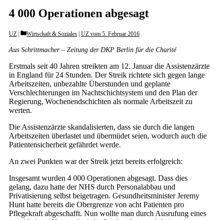
4 000 Operationen abgesagt
Categories
UZ
Wirtschaft & Soziales
|
UZ vom 5. Februar 2016
Aus Schrittmacher – Zeitung der DKP Berlin für die Charité
Erstmals seit 40 Jahren streikten am 12. Januar die Assistenzärzte
in England für 24 Stunden. Der Streik richtete sich gegen lange
Arbeitszeiten, unbezahlte Überstunden und geplante
Verschlechterungen im Nachtschichtsystem und den Plan der
Regierung, Wochenendschichten als normale Arbeitszeit zu
werten.
Die Assistenzärzte skandalisierten, dass sie durch die langen
Arbeitszeiten überlastet und übermüdet seien, wodurch auch die
Patientensicherheit gefährdet werde.
An zwei Punkten war der Streik jetzt bereits erfolgreich:
Insgesamt wurden 4 000 Operationen abgesagt. Dass dies
gelang, dazu hatte der NHS durch Personalabbau und
Privatisierung selbst beigetragen. Gesundheitsminister Jeremy
Hunt hatte bereits die Obergrenze von acht Patienten pro
Pflegekraft abgeschafft. Nun wollte man durch Ausrufung eines