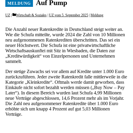
Auf Pump
Categories
UZ
Wirtschaft & Soziales
|
UZ vom 5. September 2025
|
Meldung
Die Anzahl neuer Ratenkredite in Deutschland steigt weiter an.
Wie die Schufa mitteilte, wurde 2024 die Zahl von 10 Millionen
neu aufgenommenen Ratenkrediten überschritten. Das sei ein
neuer Höchstwert. Die Schufa ist eine privatwirtschaftliche
Wirtschaftsauskunftei mit Sitz in Wiesbaden, die Daten zur
„Kreditwürdigkeit“ von Einzelpersonen und Unternehmen
sammelt.
Der stetige Zuwachs sei vor allem auf Kredite unter 1.000 Euro
zurückzuführen. Jeder zweite Ratenkredit falle mittlerweile in die
Kategorie „Kleinkredite“. Oftmals werde damit geworben, dass
Einkäufe nicht sofort bezahlt werden müssen („Buy Now – Pay
Later“). In diesem Bereich wurden laut Schufa 4,99 Millionen
neue Verträge abgeschlossen, 14,6 Prozent mehr als im Vorjahr.
Die Zahl neu aufgenommener Ratenkredite über 1.000 Euro
erhöhte sich um knapp 4 Prozent auf gut 5,03 Millionen
Verträge.