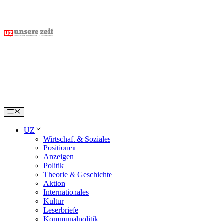
Skip
to
content
Menu
UZ
Wirtschaft & Soziales
Positionen
Anzeigen
Politik
Theorie & Geschichte
Aktion
Internationales
Kultur
Leserbriefe
Kommunalpolitik