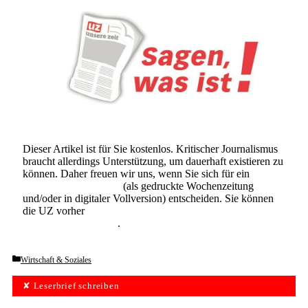
Dieser Artikel ist für Sie kostenlos. Kritischer Journalismus
braucht allerdings Unterstützung, um dauerhaft existieren zu
können. Daher freuen wir uns, wenn Sie sich für ein
Abonnement der UZ
(als gedruckte Wochenzeitung
und/oder in digitaler Vollversion) entscheiden. Sie können
die UZ vorher
6 Wochen lang kostenlos und
unverbindlich testen
.
Categories
Wirtschaft & Soziales
✘ Leserbrief schreiben