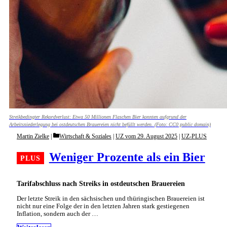
Streikbedingter Rekordverlust: Etwa 50 Millionen Flaschen Bier konnten aufgrund der
Arbeitsniederlegung bei ostdeutschen Brauereien nicht befüllt werden. (Foto: CC0 public domain)
Categories
Martin Zielke
Wirtschaft & Soziales
|
UZ vom 29. August 2025
|
UZ-PLUS
Weniger Prozente als ein Bier
Tarifabschluss nach Streiks in ostdeutschen Brauereien
Der letzte Streik in den sächsischen und thüringischen Brauereien ist
nicht nur eine Folge der in den letzten Jahren stark gestiegenen
Inflation, sondern auch der …