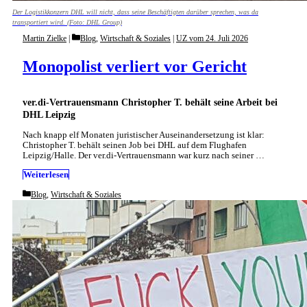
Der Logistikkonzern DHL will nicht, dass seine Beschäftigten darüber sprechen, was da
transportiert wird. (Foto: DHL Group)
Categories
Martin Zielke
Blog
,
Wirtschaft & Soziales
|
UZ vom 24. Juli 2026
Monopolist verliert vor Gericht
ver.di-Vertrauensmann Christopher T. behält seine Arbeit bei
DHL Leipzig
Nach knapp elf Monaten juristischer Auseinandersetzung ist klar:
Christopher T. behält seinen Job bei DHL auf dem Flughafen
Leipzig/Halle. Der ver.di-Vertrauensmann war kurz nach seiner …
Weiterlesen
Categories
Blog
,
Wirtschaft & Soziales