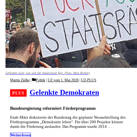
Gefördert wird, wer sich der Staatsräson fügt. (Foto: Wera Richter)
Categories
Martin Zielke
Politik
|
UZ vom 1. Mai 2026
|
UZ-PLUS
Gelenkte Demokraten
Bundesregierung reformiert Förderprogramm
Ende März diskutierte der Bundestag die geplante Neuaufstellung des
Förderprogramms „Demokratie leben“. Für über 200 Projekte könnte
damit die Förderung auslaufen. Das Programm wurde 2014 …
Weiterlesen