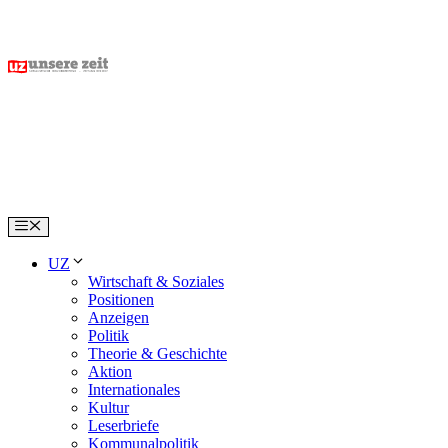
Skip
to
content
Menu
UZ
Wirtschaft & Soziales
Positionen
Anzeigen
Politik
Theorie & Geschichte
Aktion
Internationales
Kultur
Leserbriefe
Kommunalpolitik