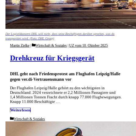
Der Logistikkonzern DHL will nicht, dass seine Beschäftigten darüber sprechen, was da
transportiert wird. (Foto: DHL Group)
Categories
Martin Zielke
Wirtschaft & Soziales
|
UZ vom 10. Oktober 2025
Drehkreuz für Kriegsgerät
DHL geht nach Friedensprotest am Flughafen Leipzig/Halle
gegen ver.di-Vertrauensmann vor
Der Flughafen Leipzig/Halle gehört zu den wichtigsten in
Deutschland. 2024 verzeichnete er 2,2 Millionen Passagiere und
1,4 Millionen Tonnen Fracht durch knapp 77.000 Flugbewegungen.
Knapp 11.000 Beschäftigte …
Weiterlesen
Categories
Wirtschaft & Soziales