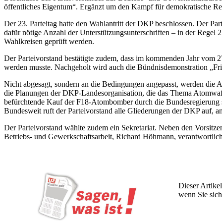
öffentliches Eigentum“. Ergänzt um den Kampf für demokratische Rec
Der 23. Parteitag hatte den Wahlantritt der DKP beschlossen. Der Par
dafür nötige Anzahl der Unterstützungsunterschriften – in der Regel 2 
Wahlkreisen geprüft werden.
Der Parteivorstand bestätigte zudem, dass im kommenden Jahr vom 27
werden musste. Nachgeholt wird auch die Bündnisdemonstration „Fried
Nicht abgesagt, sondern an die Bedingungen angepasst, werden die 
die Planungen der DKP-Landesorganisation, die das Thema Atomwaff
befürchtende Kauf der F18-Atombomber durch die Bundesregierung so
Bundesweit ruft der Parteivorstand alle Gliederungen der DKP auf, a
Der Parteivorstand wählte zudem ein Sekretariat. Neben den Vorsitze
Betriebs- und Gewerkschaftsarbeit, Richard Höhmann, verantwortlich 
Dieser Artikel
wenn Sie sich
Wochen lang 