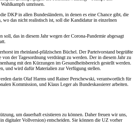
es Wahlkampfs umrissen.
 die DKP in allen Bundesländern, in denen es eine Chance gibt, die
wo das nicht realistisch ist, soll die Kandidatur in einzelnen
n soll, das in diesem Jahr wegen der Corona-Pandemie abgesagt
tt.
horst im rheinland-pfälzischen Büchel. Der Parteivorstand begrüßte
von der Tagesordnung verdrängt zu werden. Der in diesem Jahr zu
mmenhang mit den Kürzungen im Gesundheitsbereich gestellt werden.
, und wird dafür Materialien zur Verfügung stellen.
 werden darin Olaf Harms und Rainer Perschewski, verantwortlich für
ionalen Kommission, und Klaus Leger als Bundeskassierer arbeiten.
rstützung, um dauerhaft existieren zu können. Daher freuen wir uns,
n digitaler Vollversion) entscheiden. Sie können die UZ vorher
6