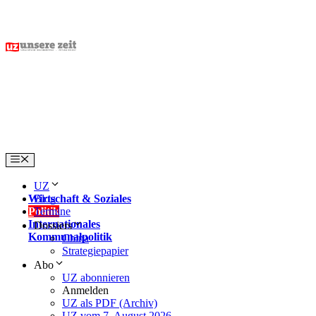
Skip
to
content
Menu
UZ
Wirtschaft & Soziales
Blog
Politik
Termine
Internationales
Dossiers
Kommunalpolitik
China
Strategiepapier
Abo
UZ abonnieren
Anmelden
UZ als PDF (Archiv)
UZ vom 7. August 2026