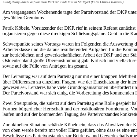
Kundgebung „Nicht auf unserem Rücken“ Ende Mai in Stuttgart (Foto: Christa Hourani)
Am vergangenen Wochenende tagte der Parteivorstand der DKP unter
gewählten Gremiums.
Patrik Köbele, Vorsitzender der DKP, rief in seinem Referat zunächst 
organisieren gegen diese dreckigen Schließungspläne. Geht in die Kau
Schwerpunkte seines Vortrags waren im Folgenden die Auswertung des 2
Arbeiterklasse und die daraus resultierenden Aufgaben für die Kommu
zur betrieblichen und gewerkschaftlichen Arbeit der DKP und zur Stär
Ostdeutschland große Übereinstimmung gab. Kritisch und vielfach sel
sowie auf die Fülle von Anträgen insgesamt.
Der Leitantrag war auf dem Parteitag nur mit einer knappen Mehrheit
über Differenzen zu einzelnen Fragen, wie der Einschätzung der intern
gewesen sei. Letzteres habe viele Grundorganisationen überfordert u
Der Parteivorstand war sich einig, die Vorbereitung des kommenden Pa
Zwei Streitpunkte, die zuletzt auf dem Parteitag eine Rolle gespielt
Formen bürgerlicher Herrschaft und der reaktionären Formierung. Vor
laufen und auf der kommenden Tagung des Parteivorstandes konkretis
Zur aktuellen Situation schätzte Köbele ein, dass das Abwälzen der K
von oben werde bereits mit voller Härte geführt, ohne dass es eine e
Beschlüsse des Parteivorstandes zur Betriebs- und Gewerkschafts