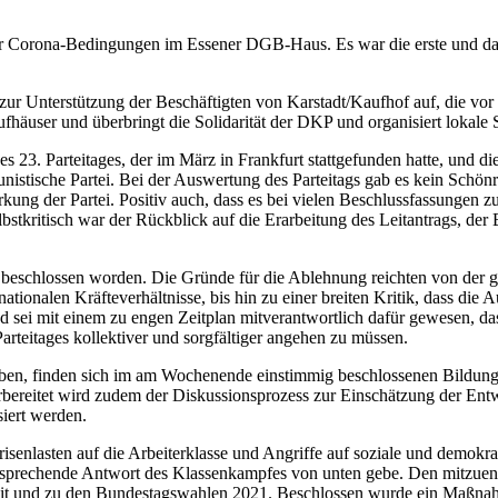
 Corona-Bedingungen im Essener DGB-Haus. Es war die erste und dami
zur Unterstützung der Beschäftigten von Karstadt/Kaufhof auf, die vor d
fhäuser und überbringt die Solidarität der DKP und organisiert lokale S
3. Parteitages, der im März in Frankfurt stattgefunden hatte, und die 
nistische Partei. Bei der Auswertung des Parteitags gab es kein Schön
kung der Partei. Positiv auch, dass es bei vielen Beschlussfassungen z
bstkritisch war der Rückblick auf die Erarbeitung des Leitantrags, de
 beschlossen worden. Die Gründe für die Ablehnung reichten von der g
ationalen Kräfteverhältnisse, bis hin zu einer breiten Kritik, dass die
nd sei mit einem zu engen Zeitplan mitverantwortlich dafür gewesen, d
rteitages kollektiver und sorgfältiger angehen zu müssen.
 haben, finden sich im am Wochenende einstimmig beschlossenen Bildung
bereitet wird zudem der Diskussionsprozess zur Einschätzung der Entwi
iert werden.
risenlasten auf die Arbeiterklasse und Angriffe auf soziale und demokr
ntsprechende Antwort des Klassenkampfes von unten gebe. Den mitzuentw
arbeit und zu den Bundestagswahlen 2021. Beschlossen wurde ein Ma