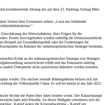
t konstituierende Sitzung des auf dem 23. Parteitag Anfang März
em Verlust ihrer Existenzen stehen: „Lasst uns Solidarität
olidaritätsbündnisse.“
Einschätzung der Wirtschaftskrise, ihrer Folgen für die
reden. Positiv hervorgehoben wurden einhellig die Diskussionsblöcke
um Beispiel zur Gesundheitspolitik oder der Forderungen für
r Bruchpunkte im Rahmen der antimonopolistischen Strategie bestimmt,
enerellen Kritik an der antimonopolistischen Strategie von Wenigen
 Aufgabenstellung unzureichend erfüllt und das Dokument unfertig
ass andere Dokumente nicht ausreichend diskutiert werden konnten.
splan wieder. Das nächste zentrale Bildungsthema befasst sich mit
cklung der Volksrepublik China. Er soll bis hinein in das Jahr 2021
atische Rechte die Partei über Jahre fordern werde. Der Klassenkampf
ickeln habe jetzt Priorität. An dieser Maßgabe orientieren sich die
ßnahmeplan „Kampf gegen die Krisenabwälzung – Kampf um