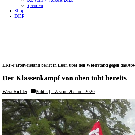
Spenden
Shop
DKP
DKP-Parteivorstand beriet in Essen über den Widerstand gegen das Abwä
Der Klassenkampf von oben tobt bereits
Categories
Wera Richter
Politik
|
UZ vom 26. Juni 2020