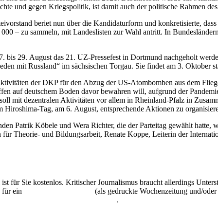
hte und gegen Kriegspolitik, ist damit auch der politische Rahmen d
teivorstand beriet nun über die Kandidaturform und konkretisierte, dass
000 – zu sammeln, mit Landeslisten zur Wahl antritt. In Bundesländern, 
. bis 29. August das 21. UZ-Pressefest in Dortmund nachgeholt werde
en mit Russland“ im sächsischen Torgau. Sie findet am 3. Oktober sta
Aktivitäten der DKP für den Abzug der US-Atombomben aus dem Flieger
en auf deutschem Boden davor bewahren will, aufgrund der Pandemie 
ll mit dezentralen Aktivitäten vor allem in Rheinland-Pfalz in Zusa
m Hiroshima-Tag, am 6. August, entsprechende Aktionen zu organisieren
nden Patrik Köbele und Wera Richter, die der Parteitag gewählt hatte,
für Theorie- und Bildungsarbeit, Renate Koppe, Leiterin der Internat
 ist für Sie kostenlos. Kritischer Journalismus braucht allerdings Unte
 für ein
Abonnement der UZ
(als gedruckte Wochenzeitung und/oder i
kostenlos und unverbindlich testen
.