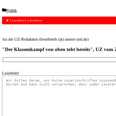
Categories
Politik
✘ Leserbrief schreiben
An die UZ-Redaktion (leserbriefe (at) unsere-zeit.de)
"Der Klassenkampf von oben tobt bereits", UZ vom 
Leserbrief