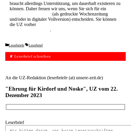
braucht allerdings Unterstützung, um dauerhaft existieren zu
können. Daher freuen wir uns, wenn Sie sich für ein
Abonnement der UZ
(als gedruckte Wochenzeitung
und/oder in digitaler Vollversion) entscheiden. Sie können
die UZ vorher
6 Wochen lang kostenlos und
unverbindlich testen
.
Categories
Tags
Leserbriefe
Leserbrief
✘ Leserbrief schreiben
An die UZ-Redaktion (leserbriefe (at) unsere-zeit.de)
"Ehrung für Kirdorf und Noske", UZ vom 22.
Dezember 2023
Leserbrief