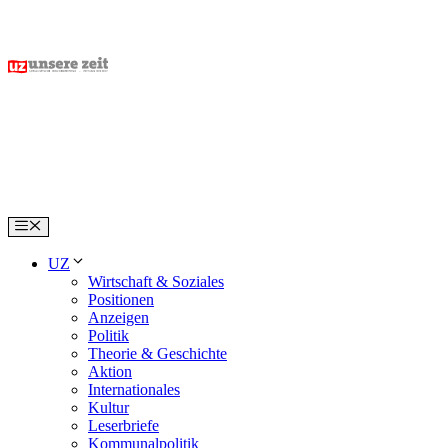
Skip
to
content
Menu
UZ
Wirtschaft & Soziales
Positionen
Anzeigen
Politik
Theorie & Geschichte
Aktion
Internationales
Kultur
Leserbriefe
Kommunalpolitik