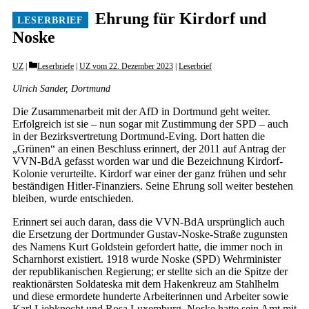
Ehrung für Kirdorf und
Noske
Categories
UZ
Leserbriefe
|
UZ vom 22. Dezember 2023
|
Leserbrief
Ulrich Sander, Dortmund
Die Zusammenarbeit mit der AfD in Dortmund geht weiter.
Erfolgreich ist sie – nun sogar mit Zustimmung der SPD – auch
in der Bezirksvertretung Dortmund-Eving. Dort hatten die
„Grünen“ an einen Beschluss erinnert, der 2011 auf Antrag der
VVN-BdA gefasst worden war und die Bezeichnung Kirdorf-
Kolonie verurteilte. Kirdorf war einer der ganz frühen und sehr
beständigen Hitler-Finanziers. Seine Ehrung soll weiter bestehen
bleiben, wurde entschieden.
Erinnert sei auch daran, dass die VVN-BdA ursprünglich auch
die Ersetzung der Dortmunder Gustav-Noske-Straße zugunsten
des Namens Kurt Goldstein gefordert hatte, die immer noch in
Scharnhorst existiert. 1918 wurde Noske (SPD) Wehrminister
der republikanischen Regierung; er stellte sich an die Spitze der
reaktionärsten Soldateska mit dem Hakenkreuz am Stahlhelm
und diese ermordete hunderte Arbeiterinnen und Arbeiter sowie
Karl Liebknecht und Rosa Luxemburg. Noske hatte sein Amt mit