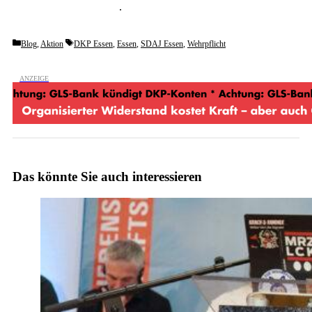
unverbindlich testen
.
Categories
Tags
Blog
,
Aktion
DKP Essen
,
Essen
,
SDAJ Essen
,
Wehrpflicht
Das könnte Sie auch interessieren