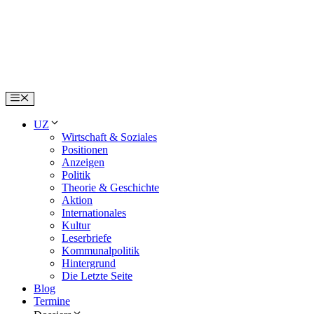
Skip
to
content
Menu
UZ
Wirtschaft & Soziales
Positionen
Anzeigen
Politik
Theorie & Geschichte
Aktion
Internationales
Kultur
Leserbriefe
Kommunalpolitik
Hintergrund
Die Letzte Seite
Blog
Termine