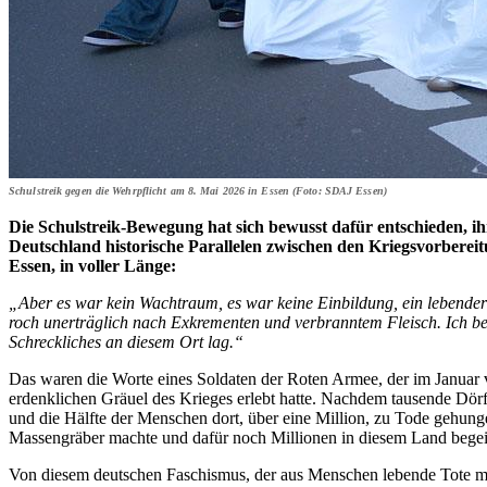
Schulstreik gegen die Wehrpflicht am 8. Mai 2026 in Essen (Foto: SDAJ Essen)
Die Schulstreik-Bewegung hat sich bewusst dafür entschieden, ih
Deutschland historische Parallelen zwischen den Kriegsvorberei
Essen, in voller Länge:
„Aber es war kein Wachtraum, es war keine Einbildung, ein lebender
roch unerträglich nach Exkrementen und verbranntem Fleisch. Ich be
Schreckliches an diesem Ort lag.“
Das waren die Worte eines Soldaten der Roten Armee, der im Januar v
erdenklichen Gräuel des Krieges erlebt hatte. Nachdem tausende Dör
und die Hälfte der Menschen dort, über eine Million, zu Tode gehu
Massengräber machte und dafür noch Millionen in diesem Land begeister
Von diesem deutschen Faschismus, der aus Menschen lebende Tote mach