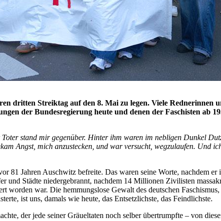
ren dritten Streiktag auf den 8. Mai zu legen. Viele Rednerinnen
tungen der Bundesregierung heute und denen der Faschisten ab 19
 Toter stand mir gegenüber. Hinter ihm waren im nebligen Dunkel Dutz
kam Angst, mich anzustecken, und war versucht, wegzulaufen. Und ich 
or 81 Jahren Auschwitz befreite. Das waren seine Worte, nachdem er in
fer und Städte niedergebrannt, nachdem 14 Millionen Zivilisten massak
ngert worden war. Die hemmungslose Gewalt des deutschen Faschismus,
te, ist uns, damals wie heute, das Entsetzlichste, das Feindlichste.
te, der jede seiner Gräueltaten noch selber übertrumpfte – von diesem