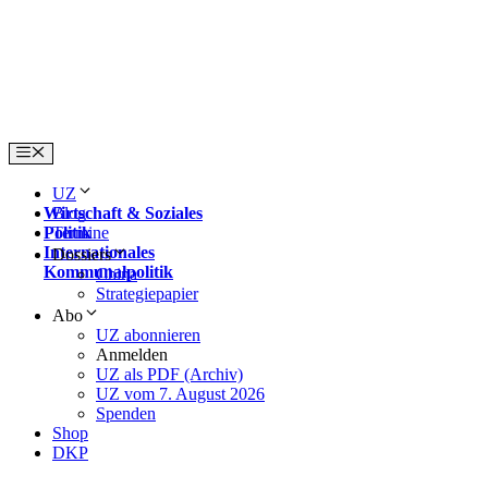
Skip
to
content
Menu
UZ
Wirtschaft & Soziales
Blog
Politik
Termine
Internationales
Dossiers
Kommunalpolitik
China
Strategiepapier
Abo
UZ abonnieren
Anmelden
UZ als PDF (Archiv)
UZ vom 7. August 2026
Spenden
Shop
DKP