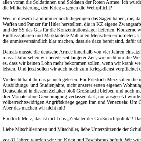
allen voran die Soldatinnen und Soldaten der Roten Armee. Ich würd
die Militarisierung, den Krieg – gegen die Wehrpflicht?
Weil in diesem Land immer noch diejenigen das Sagen haben, die, da
Waffen und Panzer für Hitler herstellten, die in KZ eigene Zwangsa
und der SS das Gas für die Konzentrationslager lieferten. Konzerne wie
Einflusssphären und Marktanteile Millionen Menschen ermordeten. Und
die unmissverständlich klar machen, dass sie dazu bereit sind, dafür 
Damals musste die deutsche Armee innerhalb von vier Jahren einsatzfäh
muss. Dafür sehen wir bereits seit längerer Zeit, wie nicht nur die W
es, dass wir keinen Lohn mehr bekommen sollen, wenn wir krank werd
leisten. Und jetzt sollen wir auch noch zum Kriegsdienst verpflicht
Vielleicht habt ihr das ja auch gelesen: Für Friedrich Merz sollen die
Ausbildungs- und Studienjahre, nicht unserer ersten eigenen Wohnunge
Deutschland in diesem Zeitalter bloß Großmacht bleiben und noch meh
drei Monate ohne Genehmigung verlassen darf, nur ausgesetzt wurde. 
völkerrechtswidrigen Angriffskriege gegen Iran und Venezuela: Um Ö
Aber das machen wir nicht mit!
Friedrich Merz, das ist nicht das „Zeitalter der Großmachtpolitik“! Das 
Liebe Mitschülerinnen und Mitschüler, liebe Unterstützende der Schul
vor 81 Jahren wurden wir von Krieg und Faschismus befreit. Wir wurd