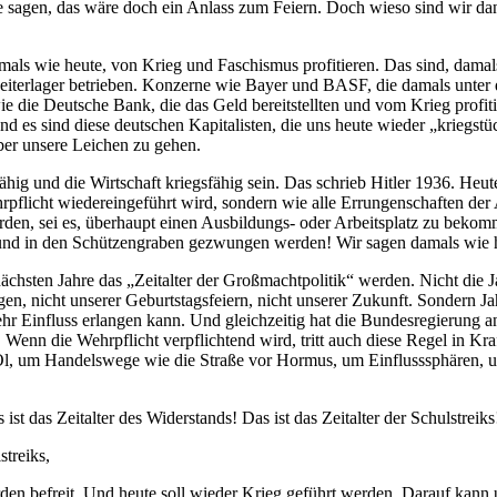
e sagen, das wäre doch ein Anlass zum Feiern. Doch wieso sind wir d
mals wie heute, von Krieg und Faschismus profitieren. Das sind, dam
rbeiterlager betrieben. Konzerne wie Bayer und BASF, die damals unt
 die Deutsche Bank, die das Geld bereitstellten und vom Krieg profitier
 es sind diese deutschen Kapitalisten, die uns heute wieder „kriegstü
über unsere Leichen zu gehen.
ig und die Wirtschaft kriegsfähig sein. Das schrieb Hitler 1936. Heute s
ehrpflicht wiedereingeführt wird, sondern wie alle Errungenschaften der
en, sei es, überhaupt einen Ausbildungs- oder Arbeitsplatz zu bekom
et und in den Schützengraben gezwungen werden! Wir sagen damals wie he
 nächsten Jahre das „Zeitalter der Großmachtpolitik“ werden. Nicht die J
n, nicht unserer Geburtstagsfeiern, nicht unserer Zukunft. Sondern Ja
r Einfluss erlangen kann. Und gleichzeitig hat die Bundesregierung an
Wenn die Wehrpflicht verpflichtend wird, tritt auch diese Regel in Kr
l, um Handelswege wie die Straße vor Hormus, um Einflusssphären, um
ist das Zeitalter des Widerstands! Das ist das Zeitalter der Schulstreiks
streiks,
en befreit. Und heute soll wieder Krieg geführt werden. Darauf kann u