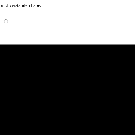
n und verstanden habe.
e
.