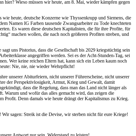
ann hier? Wieso müssen wir heute, am 8. Mai, wieder kämpfen gegen
als wie heute, deutsche Konzerne wie Thyssenkrupp und Siemens, die
er dem Namen IG Farben tausende Zwangsarbeiter zu Tode knechteten
ten. Es waren diese deutschen Kapitalisten, die für ihre Profite, für
chtig“ machen wollen, die nach noch größeren Profiten streben, und
agt uns Pistorius, dass die Gesellschaft bis 2029 kriegstüchtig sein
 Arbeiterklasse angegriffen werden. Sei es der Acht-Stunden-Tag, sei
men. Wer keine reichen Eltern hat, kann sich ein Leben kaum noch
ute: Nie, nie, nie wieder Wehrpflicht!
ahre unserer Abiturfeiern, nicht unserer Führerscheine, nicht unserer
hre der Perspektivlosigkeit, Armut, Krieg und Gewalt, damit
gekündigt, dass die Regelung, dass man das Land nicht länger als
aft. Warum und wofür das alles gemacht wird, das zeigen die
 Profit. Denn damals wie heute drängt der Kapitalismus zu Krieg.
! Wir sagen: Streik ist die Devise, wir sterben nicht für eure Kriege!
nsere Antwort nur sein, Widerstand zu leisten!