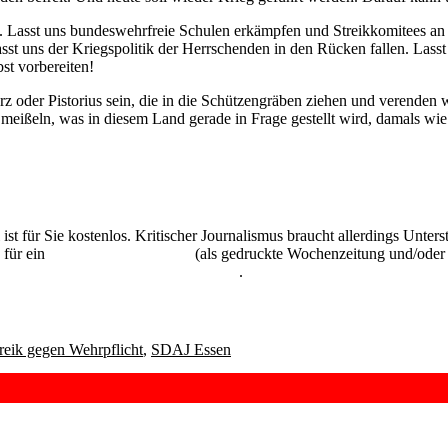
t. Lasst uns bundeswehrfreie Schulen erkämpfen und Streikkomitees a
sst uns der Kriegspolitik der Herrschenden in den Rücken fallen. Lass
st vorbereiten!
 oder Pistorius sein, die in die Schützengräben ziehen und verenden 
 meißeln, was in diesem Land gerade in Frage gestellt wird, damals wie
 ist für Sie kostenlos. Kritischer Journalismus braucht allerdings Unte
 für ein
Abonnement der UZ
(als gedruckte Wochenzeitung und/oder i
kostenlos und unverbindlich testen
.
reik gegen Wehrpflicht
,
SDAJ Essen