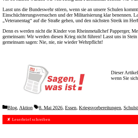
Lasst uns die Bundeswehr stören, wenn sie an unsere Schulen komm
Einschüchterungsversuchen und der Militarisierung klar benennen. La
„Veteranentag“ auf die Straße gehen, und den nächsten Streik im Herb
Denn es werden nicht die Kinder von Rheinmetallchef Papperger, Merz
gemeinsam: Wir werden diesen Krieg nicht führen! Lasst uns in Stein
gemeinsam sagen: Nie, nie, nie wieder Wehrpflicht!
Dieser Artikel
wenn Sie sich
Wochen lang 
Categories
Tags
Blog
,
Aktion
8. Mai 2026
,
Essen
,
Kriegsvorbereitungen
,
Schulst
✘ Leserbrief schreiben