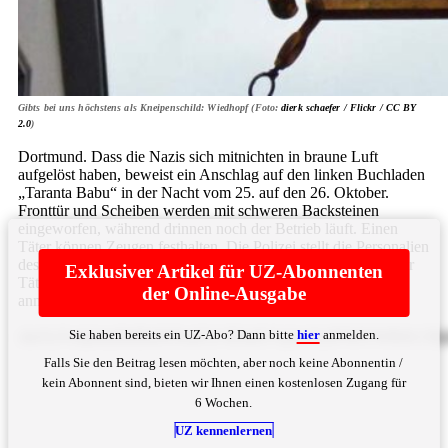
Gibts bei uns höchstens als Kneipenschild: Wiedhopf (Foto:
dierk schaefer / Flickr /
CC BY
2.0
)
Dortmund. Dass die Nazis sich mitnichten in braune Luft
aufgelöst haben, beweist ein Anschlag auf den linken Buchladen
„Taranta Babu“ in der Nacht vom 25. auf den 26. Oktober.
Fronttür und Scheiben werden mit schweren Backsteinen
eingeworfen, während drinnen noch der Betrieb läuft. Einen
Täter können Zeugen festhalten. Die Polizei stellt die Personalien
des Mannes fest und erteilt ihm einen Platzverweis. Warum der
Exklusiver Artikel für UZ-Abonnenten
Täter nicht zumindest eine Nacht in der Zelle ... Bitte
hier
der Online-Ausgabe
anmelden
Sie haben bereits ein UZ-Abo? Dann bitte
hier
anmelden.
dmVyYnJpbmdlbiBtdXNzdGU/IEluIGVpbmVyIFN0YWR0LCB
Falls Sie den Beitrag lesen möchten, aber noch keine Abonnentin /
kein Abonnent sind, bieten wir Ihnen einen kostenlosen Zugang für
6 Wochen.
UZ kennenlernen