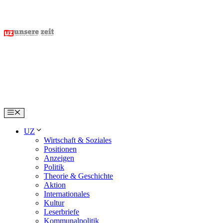
Skip
to
content
Menu
UZ
Wirtschaft & Soziales
Positionen
Anzeigen
Politik
Theorie & Geschichte
Aktion
Internationales
Kultur
Leserbriefe
Kommunalpolitik