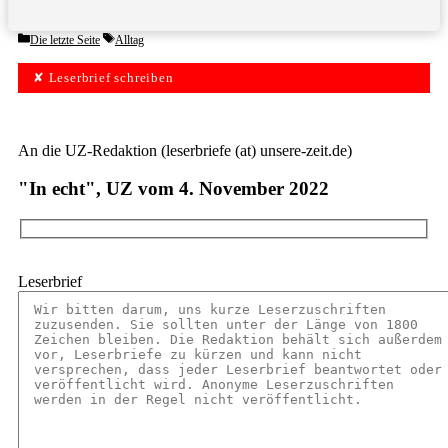
Categories
Tags
Die letzte Seite
Alltag
✘ Leserbrief schreiben
An die UZ-Redaktion (leserbriefe (at) unsere-zeit.de)
"In echt", UZ vom 4. November 2022
Leserbrief