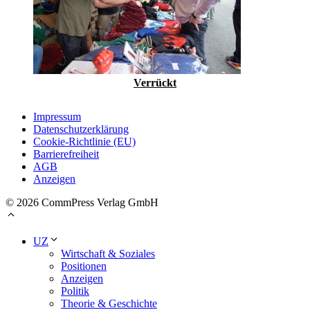
Verrückt
Impressum
Datenschutzerklärung
Cookie-Richtlinie (EU)
Barrierefreiheit
AGB
Anzeigen
© 2026 CommPress Verlag GmbH
UZ
Wirtschaft & Soziales
Positionen
Anzeigen
Politik
Theorie & Geschichte