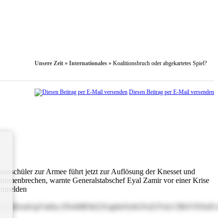
Unsere Zeit
»
Internationales
»
Koalitionsbruch oder abgekartetes Spiel?
Diesen Beitrag per E-Mail versenden
ionsschüler zur Armee führt jetzt zur Auflösung der Knesset und
sammenbrechen, warnte Generalstabschef Eyal Zamir vor einer Krise
nmelden
BBbmRlcmUgVm9yc2NobMOkZ2UgdmVybGFuZ2VuLCBkYXNzIG1