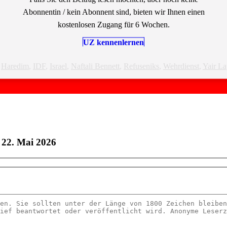
Abonnentin / kein Abonnent sind, bieten wir Ihnen einen
kostenlosen Zugang für 6 Wochen.
UZ kennenlernen
,
Haredim
,
IDF
,
Israel
,
Naftali Bennett
,
Refuseniks
,
Wehrdienst
,
Yair La
 22. Mai 2026