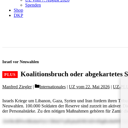
Spenden
Shop
DKP
Israel vor Neuwahlen
Koalitionsbruch oder abgekartetes S
Categories
Manfred Ziegler
Internationales
|
UZ vom 22. Mai 2026
|
UZ-PL
Israels Kriege um Libanon, Gaza, Syrien und Iran fordern ihren Tribu
Neuwahlen. 100.000 Soldaten der Reserve sind zurzeit im aktiven D
der Personalstärke. Zu den nötigen Maßnahmen gehören für Zamir die 
ZsO8ciBNw6RubmVyLCB6d2VpIEphaHJlIGbDvHIgRnJhdWVu