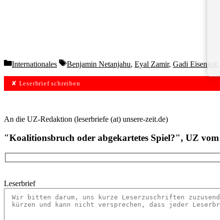
Categories
Tags
Internationales
Benjamin Netanjahu
,
Eyal Zamir
,
Gadi Eisenkot
✘ Leserbrief schreiben
An die UZ-Redaktion (leserbriefe (at) unsere-zeit.de)
"Koalitionsbruch oder abgekartetes Spiel?", UZ vom
Leserbrief