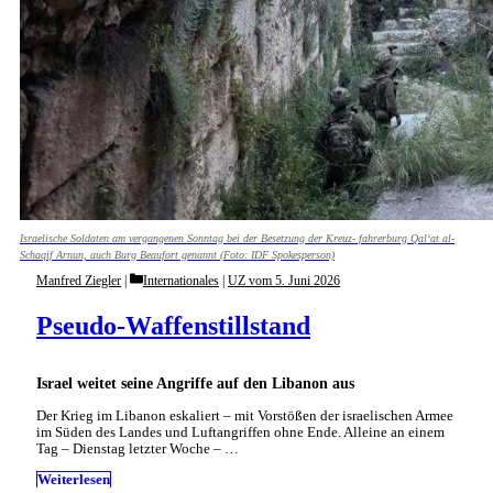
Israelische Soldaten am vergangenen Sonntag bei der Besetzung der Kreuz- fahrerburg Qal‘at al-
Schaqif Arnun, auch Burg Beaufort genannt (Foto: IDF Spokesperson)
Categories
Manfred Ziegler
Internationales
|
UZ vom 5. Juni 2026
Pseudo-Waffenstillstand
Israel weitet seine Angriffe auf den Libanon aus
Der Krieg im Libanon eskaliert – mit Vorstößen der israelischen Armee
im Süden des Landes und Luftangriffen ohne Ende. Alleine an einem
Tag – Dienstag letzter Woche – …
Weiterlesen