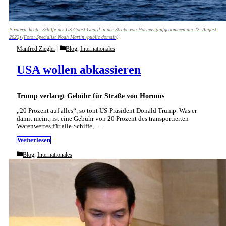
Piraterie heute: Schiffe der US Coast Guard in der Straße von Hormus (aufgenommen am 22. August
2022) (Foto: Specialist Noah Martin /public domain)
Categories
Manfred Ziegler
Blog
,
Internationales
USA wollen abkassieren
Trump verlangt Gebühr für Straße von Hormus
„20 Prozent auf alles“, so tönt US-Präsident Donald Trump. Was er
damit meint, ist eine Gebühr von 20 Prozent des transportierten
Warenwertes für alle Schiffe, …
Weiterlesen
Categories
Blog
,
Internationales