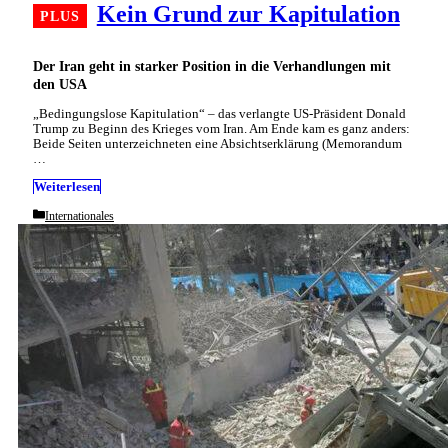
Kein Grund zur Kapitulation
Der Iran geht in starker Position in die Verhandlungen mit
den USA
„Bedingungslose Kapitulation“ – das verlangte US-Präsident Donald
Trump zu Beginn des Krieges vom Iran. Am Ende kam es ganz anders:
Beide Seiten unterzeichneten eine Absichtserklärung (Memorandum
…
Weiterlesen
Categories
Internationales