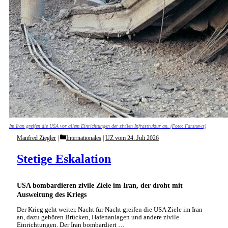
Im Iran greifen die USA vor allem Einrichtungen der zivilen Infrastruktur an. (Foto: Farsnews)
Categories
Manfred Ziegler
Internationales
|
UZ vom 24. Juli 2026
Stetige Eskalation
USA bombardieren zivile Ziele im Iran, der droht mit
Ausweitung des Kriegs
Der Krieg geht weiter. Nacht für Nacht greifen die USA Ziele im Iran
an, dazu gehören Brücken, Hafenanlagen und andere zivile
Einrichtungen. Der Iran bombardiert …