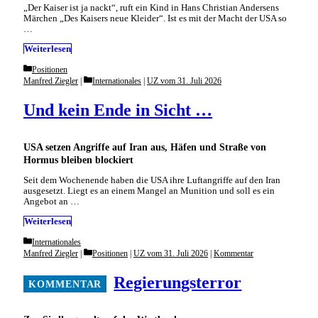
„Der Kaiser ist ja nackt“, ruft ein Kind in Hans Christian Andersens
Märchen „Des Kaisers neue Kleider“. Ist es mit der Macht der USA so
…
Weiterlesen
Categories
Positionen
Categories
Manfred Ziegler
Internationales
|
UZ vom 31. Juli 2026
Und kein Ende in Sicht …
USA setzen Angriffe auf Iran aus, Häfen und Straße von
Hormus bleiben blockiert
Seit dem Wochenende haben die USA ihre Luftangriffe auf den Iran
ausgesetzt. Liegt es an einem Mangel an Munition und soll es ein
Angebot an …
Weiterlesen
Categories
Internationales
Categories
Manfred Ziegler
Positionen
|
UZ vom 31. Juli 2026
|
Kommentar
Regierungsterror