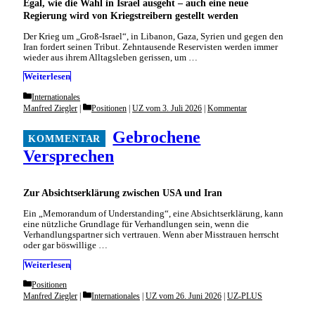
Egal, wie die Wahl in Israel ausgeht – auch eine neue
Regierung wird von Kriegstreibern gestellt werden
Der Krieg um „Groß-Israel“, in Libanon, Gaza, Syrien und gegen den
Iran fordert seinen Tribut. Zehntausende Reservisten werden immer
wieder aus ihrem Alltagsleben gerissen, um …
Weiterlesen
Categories
Internationales
Categories
Manfred Ziegler
Positionen
|
UZ vom 3. Juli 2026
|
Kommentar
Gebrochene
Versprechen
Zur Absichtserklärung zwischen USA und Iran
Ein „Memorandum of Understanding“, eine Absichtserklärung, kann
eine nützliche Grundlage für Verhandlungen sein, wenn die
Verhandlungspartner sich vertrauen. Wenn aber Misstrauen herrscht
oder gar böswillige …
Weiterlesen
Categories
Positionen
Categories
Manfred Ziegler
Internationales
|
UZ vom 26. Juni 2026
|
UZ-PLUS