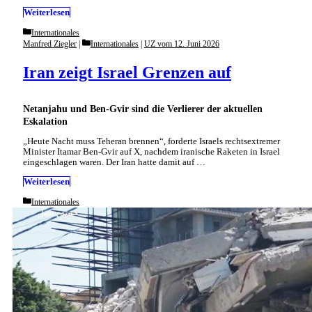
Weiterlesen
Categories
Internationales
Categories
Manfred Ziegler
Internationales
|
UZ vom 12. Juni 2026
Iran zeigt Israel Grenzen auf
Netanjahu und Ben-Gvir sind die Verlierer der aktuellen
Eskalation
„Heute Nacht muss Teheran brennen“, forderte Israels rechtsextremer
Minister Itamar Ben-Gvir auf X, nachdem iranische Raketen in Israel
eingeschlagen waren. Der Iran hatte damit auf …
Weiterlesen
Categories
Internationales