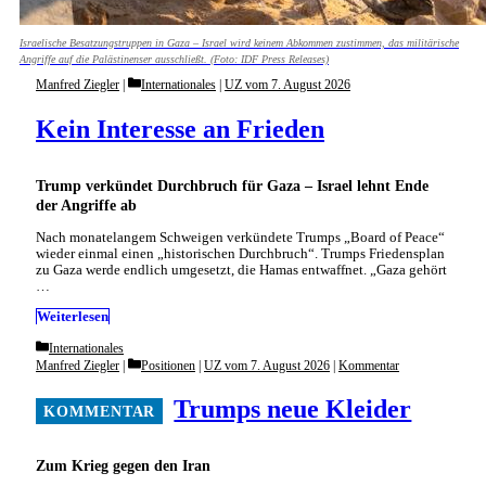
Israelische Besatzungstruppen in Gaza – Israel wird keinem Abkommen zustimmen, das militärische
Angriffe auf die Palästinenser ausschließt. (Foto: IDF Press Releases)
Categories
Manfred Ziegler
Internationales
|
UZ vom 7. August 2026
Kein Inte­resse an Frieden
Trump verkündet Durchbruch für Gaza – Israel lehnt Ende
der Angriffe ab
Nach monatelangem Schweigen verkündete Trumps „Board of Peace“
wieder einmal einen „historischen Durchbruch“. Trumps Friedensplan
zu Gaza werde endlich umgesetzt, die Hamas entwaffnet. „Gaza gehört
…
Weiterlesen
Categories
Internationales
Categories
Manfred Ziegler
Positionen
|
UZ vom 7. August 2026
|
Kommentar
Trumps neue Kleider
Zum Krieg gegen den Iran