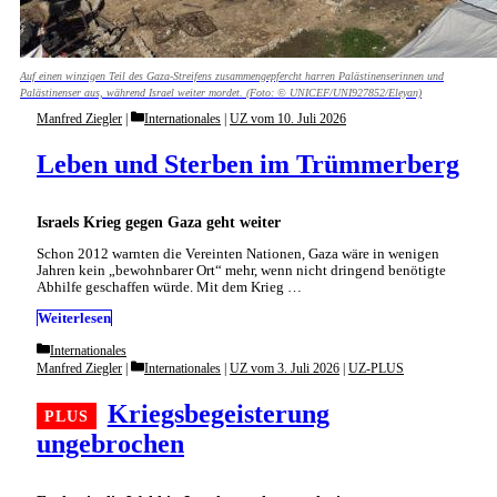
Auf einen winzigen Teil des Gaza-Streifens zusammengepfercht harren Palästinenserinnen und
Palästinenser aus, während Israel weiter mordet. (Foto: © UNICEF/UNI927852/Eleyan)
Categories
Manfred Ziegler
Internationales
|
UZ vom 10. Juli 2026
Leben und Sterben im Trümmerberg
Israels Krieg gegen Gaza geht weiter
Schon 2012 warnten die Vereinten Nationen, Gaza wäre in wenigen
Jahren kein „bewohnbarer Ort“ mehr, wenn nicht dringend benötigte
Abhilfe geschaffen würde. Mit dem Krieg …
Weiterlesen
Categories
Internationales
Categories
Manfred Ziegler
Internationales
|
UZ vom 3. Juli 2026
|
UZ-PLUS
Kriegsbegeisterung
ungebrochen