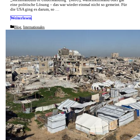
„Memorandum of Understanding“ (MoU), Waffenstillstand oder gar
eine politische Lösung – das war wieder einmal nicht so gemeint. Für
die USA ging es darum, so …
Weiterlesen
Categories
Blog
,
Internationales