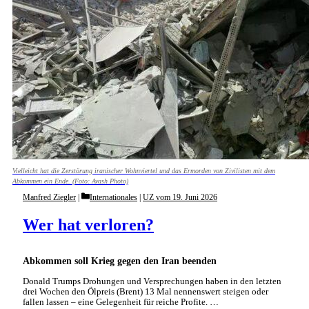
Vielleicht hat die Zerstörung iranischer Wohnviertel und das Ermorden von Zivilisten mit dem
Abkommen ein Ende. (Foto: Avash Photo)
Categories
Manfred Ziegler
Internationales
|
UZ vom 19. Juni 2026
Wer hat verloren?
Abkommen soll Krieg gegen den Iran beenden
Donald Trumps Drohungen und Versprechungen haben in den letzten
drei Wochen den Ölpreis (Brent) 13 Mal nennenswert steigen oder
fallen lassen – eine Gelegenheit für reiche Profite. …