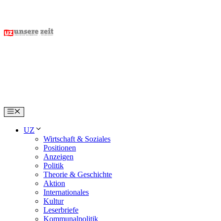
Skip
to
content
Menu
UZ
Wirtschaft & Soziales
Positionen
Anzeigen
Politik
Theorie & Geschichte
Aktion
Internationales
Kultur
Leserbriefe
Kommunalpolitik