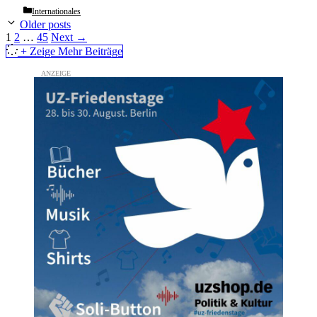
Categories
Internationales
Older posts
Page
Page
Page
1
2
…
45
Next
→
+ Zeige Mehr Beiträge