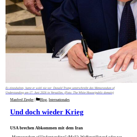
Es einzuhalten, hatte er wohl nie vor: Donald Trump unterschreibt das Memorandum of
Understanding am 17. Juni 2026 in Versailles. (Foto: The White House/public domain)
Categories
Manfred Ziegler
Blog
,
Internationales
Und doch wieder Krieg
USA brechen Abkommen mit dem Iran