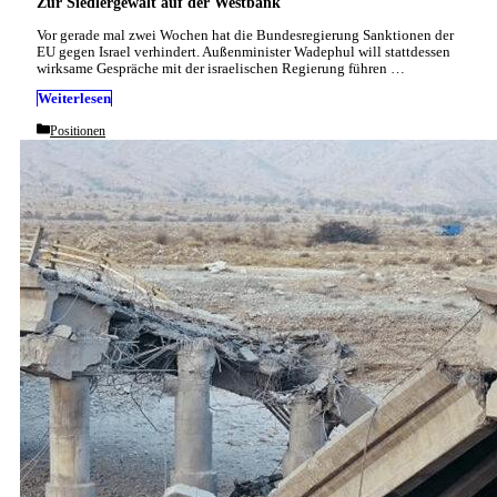
Zur Siedlergewalt auf der Westbank
Vor gerade mal zwei Wochen hat die Bundesregierung Sanktionen der
EU gegen Israel verhindert. Außenminister Wadephul will stattdessen
wirksame Gespräche mit der israelischen Regierung führen …
Weiterlesen
Categories
Positionen