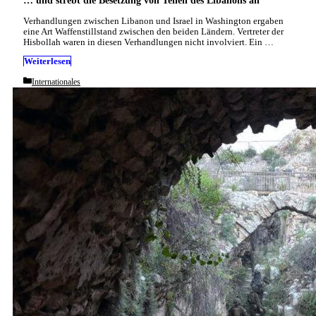
… und strebt die Besetzung von Teilen des Libanons an
Verhandlungen zwischen Libanon und Israel in Washington ergaben
eine Art Waffenstillstand zwischen den beiden Ländern. Vertreter der
Hisbollah waren in diesen Verhandlungen nicht involviert. Ein …
Weiterlesen
Categories
Internationales