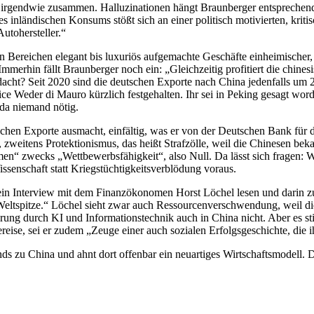
 irgendwie zusammen. Halluzinationen hängt Braunberger entsprechend
es inländischen Konsums stößt sich an einer politisch motivierten, k
utohersteller.“
len Bereichen elegant bis luxuriös aufgemachte Geschäfte einheimische
erhin fällt Braunberger noch ein: „Gleichzeitig profitiert die chinesis
edacht? Seit 2020 sind die deutschen Exporte nach China jedenfalls u
 Weder di Mauro kürzlich festgehalten. Ihr sei in Peking gesagt word
da niemand nötig.
schen Exporte ausmacht, einfältig, was er von der Deutschen Bank für
weitens Protektionismus, das heißt Strafzölle, weil die Chinesen bek
en“ zwecks „Wettbewerbsfähigkeit“, also Null. Da lässt sich fragen: Wi
ssenschaft statt Kriegstüchtigkeitsverblödung voraus.
Interview mit dem Finanzökonomen Horst Löchel lesen und darin zur W
ur Weltspitze.“ Löchel sieht zwar auch Ressourcenverschwendung, weil
erung durch KI und Informationstechnik auch in China nicht. Aber es st
bereise, sei er zudem „Zeuge einer auch sozialen Erfolgsgeschichte, die i
nds zu China und ahnt dort offenbar ein neuartiges Wirtschaftsmodell.