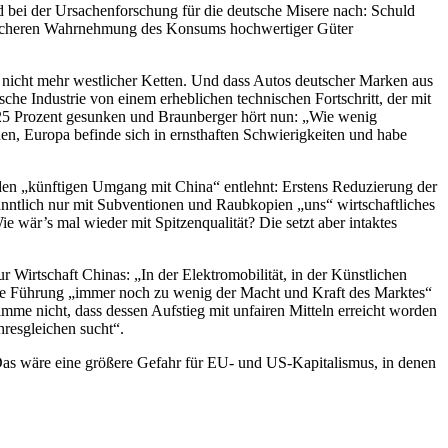
 bei der Ursachenforschung für die deutsche Misere nach: Schuld
ritischeren Wahrnehmung des Konsums hochwertiger Güter
r, nicht mehr westlicher Ketten. Und dass Autos deutscher Marken aus
che Industrie von einem erheblichen technischen Fortschritt, der mit
m 25 Prozent gesunken und Braunberger hört nun: „Wie wenig
en, Europa befinde sich in ernsthaften Schwierigkeiten und habe
 den „künftigen Umgang mit China“ entlehnt: Erstens Reduzierung der
anntlich nur mit Subventionen und Raubkopien „uns“ wirtschaftliches
e wär’s mal wieder mit Spitzenqualität? Die setzt aber intaktes
irtschaft Chinas: „In der Elektromobilität, in der Künstlichen
 die Führung „immer noch zu wenig der Macht und Kraft des Marktes“
imme nicht, dass dessen Aufstieg mit unfairen Mitteln erreicht worden
hresgleichen sucht“.
 Das wäre eine größere Gefahr für EU- und US-Kapitalismus, in denen