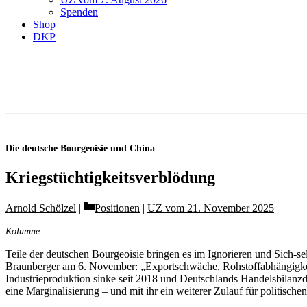
Spenden
Shop
DKP
Die deutsche Bourgeoisie und China
Kriegstüchtigkeitsverblödung
Categories
Arnold Schölzel
Positionen
|
UZ vom 21. November 2025
Kolumne
Teile der deutschen Bourgeoisie bringen es im Ignorieren und Sich-
Braunberger am 6. November: „Exportschwäche, Rohstoffabhängigkeit, 
Industrieproduktion sinke seit 2018 und Deutschlands Handelsbilanzdef
eine Marginalisierung – und mit ihr ein weiterer Zulauf für politisch