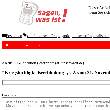
Dieser Artikel
wenn Sie sich
Wochen lang 
Categories
Tags
Positionen
antichinesische Propaganda
,
deutscher Imperialismus
✘ Leserbrief schreiben
An die UZ-Redaktion (leserbriefe (at) unsere-zeit.de)
"Kriegstüchtigkeitsverblödung", UZ vom 21. Novem
Leserbrief