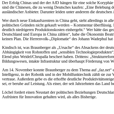
Der Erfolg Chinas und der der AfD hängen für eine solche Koryphäe
sind die Chinesen, die zu wenig Deutsches kaufen: „Eine Belebung d
ausländischer Anbieter. Darunter leiden unter anderem die deutschen A
Wer durch neue Einkaufszentren in China geht, sieht allerdings in al
politischen Gründen nicht gekauft werden – Kommentar überflüssig. Imm
deutlich niedrigeren Produktionskosten einhergeht.“ Wer hätte das g
Deutschland und Europa in China zählen“, habe die Ökonomin Beatrice
keinen Plan. Die Herrenvolk-„Diplomatie“ des Johann Wadephul hat 
Kindisch ist, was Braunberger als „Ursache“ des Absackens der deut
Abhängigkeit von Rohstoffen und „sensiblen Technologieprodukten“, z
Elend plus Weidel/Chrupalla beschert haben. Drittens: „Strukturreform
Bildungswesen, intakte Infrastruktur und überhaupt Förderung von Wi
Am 14. November konnte Braunberger zu dem Thema auf „faz.net“ ein 
Intelligenz, in der Robotik und in der Mobilfunktechnik zählt sie z
vertraue. Außerdem gebe es die erhoffte deutliche Produktivitätssteig
sei, er beruhe auf Leistung. Als einer, der seit Jahrzehnten das Land 
Löchel fordert einen Neustart der politischen Beziehungen Deutschla
Aufrüsten für Innovation gehalten wird, als alles Bisherige.