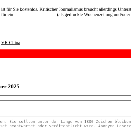
 ist für Sie kostenlos. Kritischer Journalismus braucht allerdings Unte
 für ein
Abonnement der UZ
(als gedruckte Wochenzeitung und/oder i
kostenlos und unverbindlich testen
.
,
VR China
ber 2025