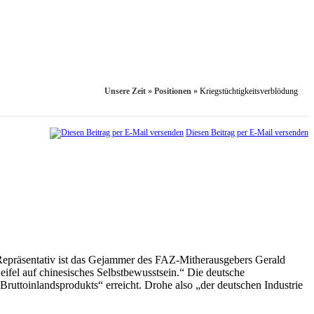
Unsere Zeit
»
Positionen
»
Kriegstüchtigkeitsverblödung
Diesen Beitrag per E-Mail versenden
Repräsentativ ist das Gejammer des FAZ-Mit­herausgebers Gerald
ifel auf chinesisches Selbstbewusstsein.“ Die deutsche
Bruttoinlandsprodukts“ erreicht. Drohe also „der deutschen Industrie