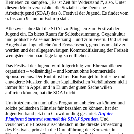
Betrieben zu kämpfen. „Es ist Zeit für Widerstand!“, also. Unter
diesem Motto veranstaltet die Sozialistische Deutsche
Arbeiterjugend (SDAJ) das 8. Festival der Jugend. Es findet vom
6. bis zum 9. Juni in Bottrop statt.
Alle zwei Jahre lädt die SDAJ zu Pfingsten zum Festival der
Jugend ein. Es bietet Raum für Selbstbestimmung, Gegenkultur
und politische Auseinandersetzung – und zum Feiern. Und ist ein
Angebot an Jugendliche (und Erwachsene), gemeinsam aktiv zu
werden und der allgegenwärtigen Kommodifizierung der Freizeit
wenigstens ein paar Tage lang zu entfliehen.
Das Festival der Jugend wird folgerichtig von Ehrenamtlichen
organisiert – vollständig! – und kommt ohne kommerzielle
Sponsoren aus. Der Eintritt ist frei. Ein Budget für kritische und
engagierte Musiker, die unter kapitalistischen Verhältnissen nicht
immer für ’n Appel und ’n Ei um der guten Sache willen
auftreten können, hat die SDAJ nicht.
Um trotzdem ein namhaftes Programm anbieten zu können und
solche politischen Künstler fair bezahlen zu können, hat der
Jugendverband jetzt ein Crowdfunding gestartet.
Auf der
Plattform Startnext sammelt die SDAJ Spenden.
Und
versichert, die flössen ausschließlich in die direkte Umsetzung
des Festivals, primär in die Durchführung der Konzerte, in