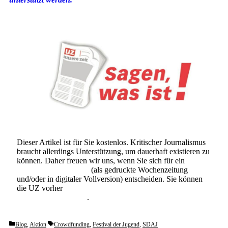
Dieser Artikel ist für Sie kostenlos. Kritischer Journalismus
braucht allerdings Unterstützung, um dauerhaft existieren zu
können. Daher freuen wir uns, wenn Sie sich für ein
Abonnement der UZ
(als gedruckte Wochenzeitung
und/oder in digitaler Vollversion) entscheiden. Sie können
die UZ vorher
6 Wochen lang kostenlos und
unverbindlich testen
.
Categories
Tags
Blog
,
Aktion
Crowdfunding
,
Festival der Jugend
,
SDAJ