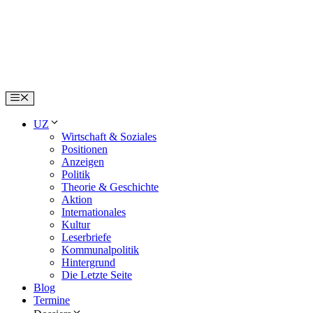
Skip
to
content
Menu
UZ
Wirtschaft & Soziales
Positionen
Anzeigen
Politik
Theorie & Geschichte
Aktion
Internationales
Kultur
Leserbriefe
Kommunalpolitik
Hintergrund
Die Letzte Seite
Blog
Termine