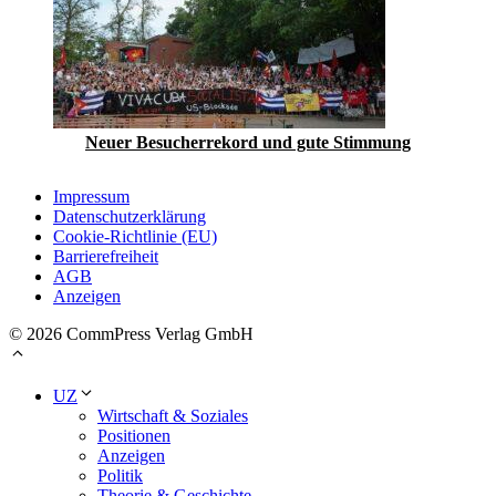
Neuer Besucherrekord und gute Stimmung
Impressum
Datenschutzerklärung
Cookie-Richtlinie (EU)
Barrierefreiheit
AGB
Anzeigen
© 2026 CommPress Verlag GmbH
UZ
Wirtschaft & Soziales
Positionen
Anzeigen
Politik
Theorie & Geschichte