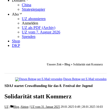
Dossiers
China
Strategiepapier
Abo
UZ abonnieren
Anmelden
UZ als PDF (Archiv)
UZ vom 7. August 2026
Spenden
Shop
DKP
Unsere Zeit
»
Blog
»
Solidarität statt Kommerz
Diesen Beitrag per E-Mail versenden
SDAJ startet Crowdfunding für das 8. Festival der Jugend
Solidarität statt Kommerz
Categories
UZ
Blog
,
Aktion
|
UZ vom 31. Januar 2025
29.01.2025 0:49
28.01.2025 16:03