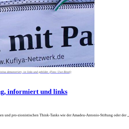
stina demonstriert, ist links und gebildet. (Foto: Uwe Bitzel)
ng, informiert und links
 und pro-zionistischen Think-Tanks wie der Amadeu-Antonio-Stiftung oder der „R