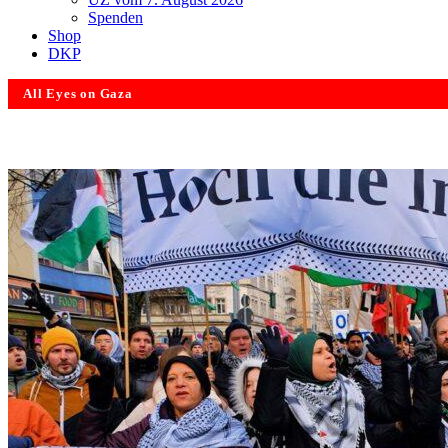
Spenden
Shop
DKP
All Eyes on Gaza