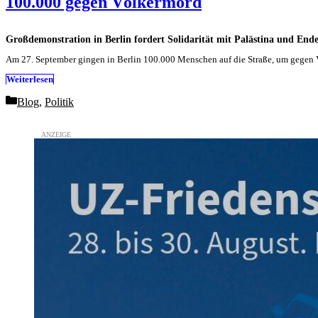
100.000 gegen Völkermord
Großdemonstration in Berlin fordert Solidarität mit Palästina und Ende
Am 27. September gingen in Berlin 100.000 Menschen auf die Straße, um gegen V
Weiterlesen
Categories
Blog
,
Politik