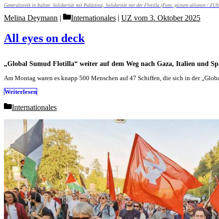
Generalstreik in Italien: Solidarität mit Palästina, Solidarität mit der Flotilla (Foto: picture alliance 
Categories
Melina Deymann
Internationales
|
UZ vom 3. Oktober 2025
All eyes on deck
„Global Sumud Flotilla“ weiter auf dem Weg nach Gaza, Italien und Spa
Am Montag waren es knapp 500 Menschen auf 47 Schiffen, die sich in der „Glob
Weiterlesen
Categories
Internationales