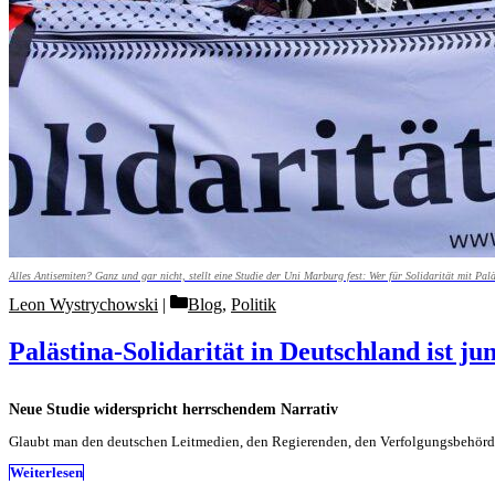
Alles Antisemiten? Ganz und gar nicht, stellt eine Studie der Uni Marburg fest: Wer für Solidarität mit Palä
Categories
Leon Wystrychowski
Blog
,
Politik
Palästina-Solidarität in Deutschland ist ju
Neue Studie widerspricht herrschendem Narrativ
Glaubt man den deutschen Leitmedien, den Regierenden, den Verfolgungsbehörden
Weiterlesen