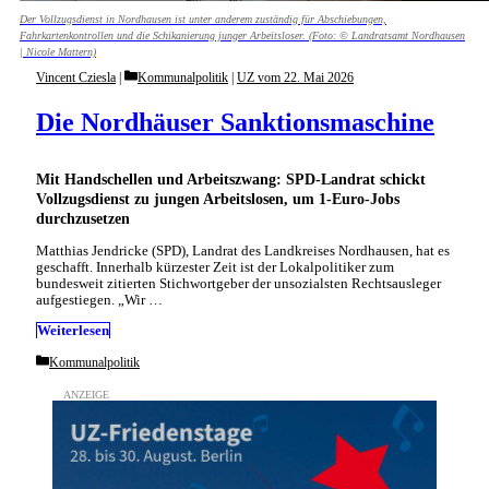
Der Vollzugsdienst in Nordhausen ist unter anderem zuständig für Abschiebungen,
Fahrkartenkontrollen und die Schikanierung junger Arbeitsloser. (Foto: © Landratsamt Nordhausen
| Nicole Mattern)
Categories
Vincent Cziesla
Kommunalpolitik
|
UZ vom 22. Mai 2026
Die Nordhäuser Sanktionsmaschine
Mit Handschellen und Arbeitszwang: SPD-Landrat schickt
Vollzugsdienst zu jungen Arbeitslosen, um 1-Euro-Jobs
durchzusetzen
Matthias Jendricke (SPD), Landrat des Landkreises Nordhausen, hat es
geschafft. Innerhalb kürzester Zeit ist der Lokalpolitiker zum
bundesweit zitierten Stichwortgeber der unsozialsten Rechtsausleger
aufgestiegen. „Wir …
Weiterlesen
Categories
Kommunalpolitik