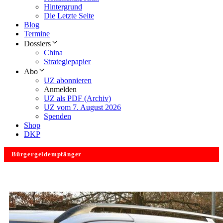
Hintergrund
Die Letzte Seite
Blog
Termine
Dossiers
China
Strategiepapier
Abo
UZ abonnieren
Anmelden
UZ als PDF (Archiv)
UZ vom 7. August 2026
Spenden
Shop
DKP
Bürgergeldempfänger