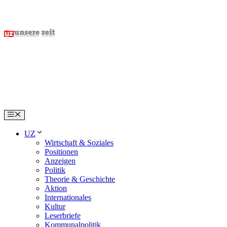
Skip
to
content
Menu
UZ
Wirtschaft & Soziales
Positionen
Anzeigen
Politik
Theorie & Geschichte
Aktion
Internationales
Kultur
Leserbriefe
Kommunalpolitik