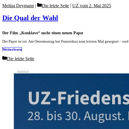
Categories
Melina Deymann
Die letzte Seite
|
UZ vom 2. Mai 2025
Die Qual der Wahl
Der Film „Konklave“ sucht einen neuen Papst
Der Papst ist tot. Am Ostermontag hat Franziskus zum letzten Mal gesegnet – un
Weiterlesen
Categories
Die letzte Seite