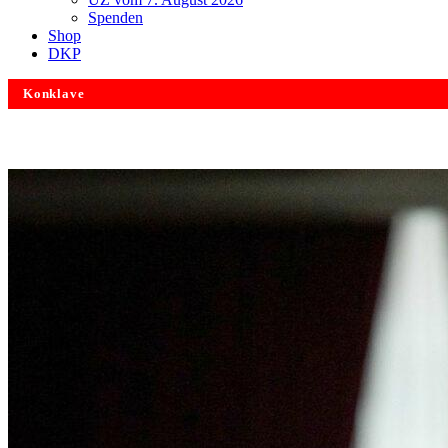
Spenden
Shop
DKP
Konklave