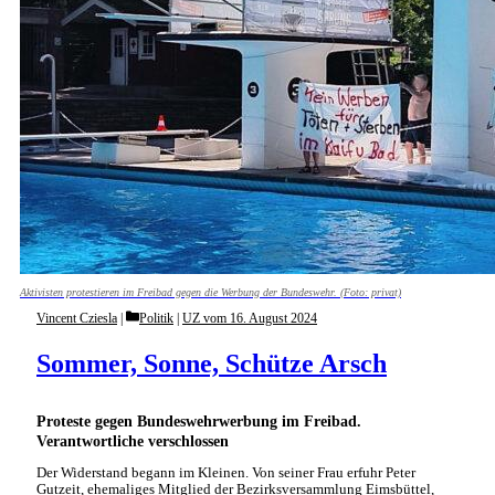
Aktivisten protestieren im Freibad gegen die Werbung der Bundeswehr. (Foto: privat)
Categories
Vincent Cziesla
Politik
|
UZ vom 16. August 2024
Sommer, Sonne, Schütze Arsch
Proteste gegen Bundeswehrwerbung im Freibad.
Verantwortliche verschlossen
Der Widerstand begann im Kleinen. Von seiner Frau erfuhr Peter
Gutzeit, ehemaliges Mitglied der Bezirksversammlung Eimsbüttel,