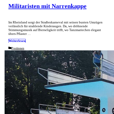
Militaristen mit Narrenkappe
Im Rheinland sorgt der Straßenkarneval mit seinen bunten Umzügen
verlässlich für strahlende Kinderaugen. Da, wo dröhnende
Stimmungsmusik auf Bierseligkeit trifft, wo Tanzmariechen elegant
übers Pflaster …
Weiterlesen
Categories
Positionen