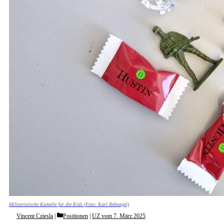
Militaristische Kamelle für die Kids (Foto: Karl Rehnagel)
Categories
Vincent Cziesla
Positionen
|
UZ vom 7. März 2025