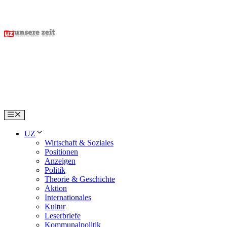
Skip
to
content
Menu
UZ
Wirtschaft & Soziales
Positionen
Anzeigen
Politik
Theorie & Geschichte
Aktion
Internationales
Kultur
Leserbriefe
Kommunalpolitik