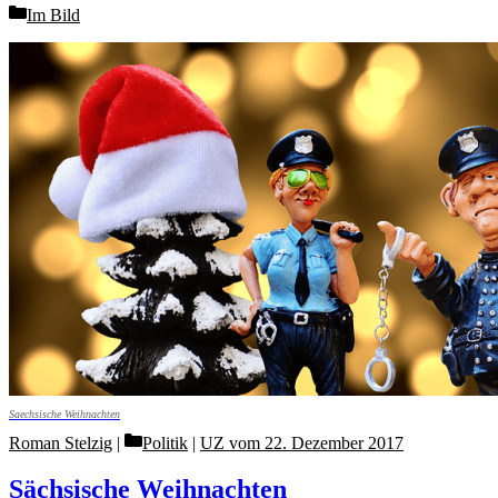
Categories
Im Bild
Saechsische Weihnachten
Categories
Roman Stelzig
Politik
|
UZ vom 22. Dezember 2017
Sächsische Weihnachten