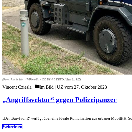
(Foto:
Jannis Hutt / Wikimedia /
CC BY 4.0 DEED
/ Bearb.: UZ)
Categories
Vincent Cziesla
Im Bild
|
UZ vom 27. Oktober 2023
„Angriffsvektor“ gegen Polizeipanzer
„Der ‚Survivor R‘ verfügt über eine ideale Kombination aus urbaner Mobilität, 
Weiterlesen