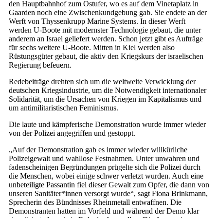
den Hauptbahnhof zum Ostufer, wo es auf dem Vinetaplatz in
Gaarden noch eine Zwischenkundgebung gab. Sie endete an der
Werft von Thyssenkrupp Marine Systems. In dieser Werft
werden U-Boote mit modernster Technologie gebaut, die unter
anderem an Israel geliefert werden. Schon jetzt gibt es Aufträge
für sechs weitere U-Boote. Mitten in Kiel werden also
Rüstungsgüter gebaut, die aktiv den Kriegskurs der israelischen
Regierung befeuern.
Redebeiträge drehten sich um die weltweite Verwicklung der
deutschen Kriegsindustrie, um die Notwendigkeit internationaler
Solidarität, um die Ursachen von Kriegen im Kapitalismus und
um antimilitaristischen Feminismus.
Die laute und kämpferische Demonstration wurde immer wieder
von der Polizei angegriffen und gestoppt.
„Auf der Demonstration gab es immer wieder willkürliche
Polizeigewalt und wahllose Festnahmen. Unter unwahren und
fadenscheinigen Begründungen prügelte sich die Polizei durch
die Menschen, wobei einige schwer verletzt wurden. Auch eine
unbeteiligte Passantin fiel dieser Gewalt zum Opfer, die dann von
unseren Sanitäter*innen versorgt wurde“, sagt Fiona Brinkmann,
Sprecherin des Bündnisses Rheinmetall entwaffnen. Die
Demonstranten hatten im Vorfeld und während der Demo klar