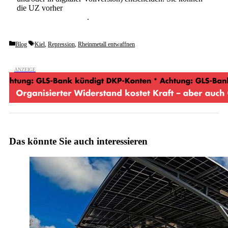
die UZ vorher
6 Wochen lang kostenlos und
unverbindlich testen
.
Categories
Tags
Blog
Kiel
,
Repression
,
Rheinmetall entwaffnen
Das könnte Sie auch interessieren