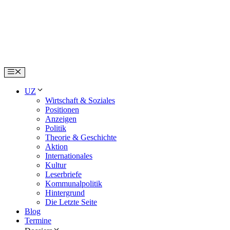
Skip
to
content
Menu
UZ
Wirtschaft & Soziales
Positionen
Anzeigen
Politik
Theorie & Geschichte
Aktion
Internationales
Kultur
Leserbriefe
Kommunalpolitik
Hintergrund
Die Letzte Seite
Blog
Termine