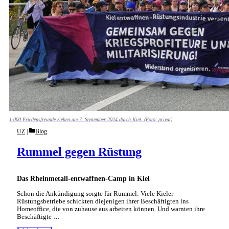
1.000 Friedensfreunde ziehen am 7. September 2024 durch Kiel. (Foto: privat)
Categories
UZ
Blog
Rummel gegen Rüstung
Das Rheinmetall-entwaffnen-Camp in Kiel
Schon die Ankündigung sorgte für Rummel: Viele Kieler
Rüstungsbetriebe schickten diejenigen ihrer Beschäftigten ins
Homeoffice, die von zuhause aus arbeiten können. Und warnten ihre
Beschäftigte …