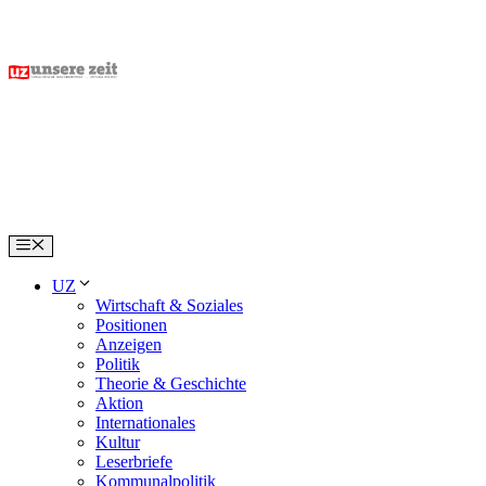
Skip
to
content
Menu
UZ
Wirtschaft & Soziales
Positionen
Anzeigen
Politik
Theorie & Geschichte
Aktion
Internationales
Kultur
Leserbriefe
Kommunalpolitik