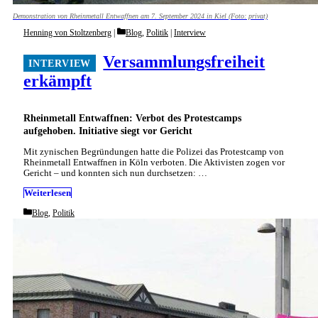
Demonstration von Rheinmetall Entwaffnen am 7. September 2024 in Kiel (Foto: privat)
Categories
Henning von Stoltzenberg
Blog
,
Politik
|
Interview
Versammlungsfreiheit
erkämpft
Rheinmetall Entwaffnen: Verbot des Protestcamps
aufgehoben. Initiative siegt vor Gericht
Mit zynischen Begründungen hatte die Polizei das Protestcamp von
Rheinmetall Entwaffnen in Köln verboten. Die Aktivisten zogen vor
Gericht – und konnten sich nun durchsetzen: …
Weiterlesen
Categories
Blog
,
Politik