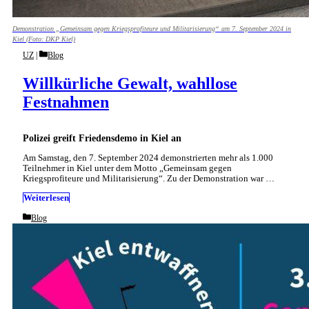
Demonstration „Gemeinsam gegen Kriegsprofiteure und Militarisierung“ am 7. September 2024 in
Kiel (Foto: DKP Kiel)
Categories
UZ
Blog
Willkürliche Gewalt, wahllose
Festnahmen
Polizei greift Friedensdemo in Kiel an
Am Samstag, den 7. September 2024 demonstrierten mehr als 1.000
Teilnehmer in Kiel unter dem Motto „Gemeinsam gegen
Kriegsprofiteure und Militarisierung“. Zu der Demonstration war …
Weiterlesen
Categories
Blog