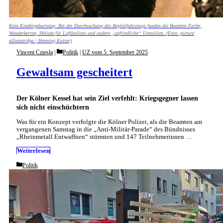
Kein Kindergeburtstag: Bei der Durchsuchung des Begleitfahrzeugs fanden die Beamten Farbe,
Wunderkerzen, Helium für Luftballons und andere „unfriedliche“ Utensilien. (Foto: picture
alliance/dpa | Henning Kaiser)
Categories
Vincent Cziesla
Politik
|
UZ vom 5. September 2025
Gewaltsam gescheitert
Der Kölner Kessel hat sein Ziel verfehlt: Kriegsgegner lassen
sich nicht einschüchtern
Was für ein Konzept verfolgte die Kölner Polizei, als die Beamten am
vergangenen Samstag in die „Anti-Militär-Parade“ des Bündnisses
„Rheinmetall Entwaffnen“ stürmten und 147 Teilnehmerinnen …
Weiterlesen
Categories
Politik