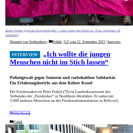
Bunter Protest gegen die Kriegstüchtigkeit – später schlug die Polizei zu. (Foto: redpicture / R-
mediabase)
Categories
Henning von Stoltzenberg
Politik
|
UZ vom 12. September 2025
|
Interview
„Ich wollte die jungen
Menschen nicht im Stich lassen“
Polizeigewalt gegen Senioren und vorbehaltlose Solidarität.
Ein Erfahrungsbericht aus dem Kölner Kessel
Der Friedensaktivist Peter Federl (76) ist Landeskassenwart des
Verbandes der „Freidenker“ in Nordrhein-Westfalen. Er nahm mit
3.000 anderen Menschen an der Friedensdemonstration in Köln teil,
…
Weiterlesen
Categories
Politik