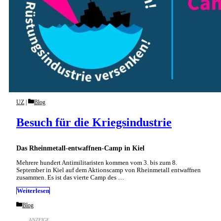
Categories
UZ
Blog
Besuch für die Kriegsindustrie
Das Rheinmetall-entwaffnen-Camp in Kiel
Mehrere hundert Antimilitaristen kommen vom 3. bis zum 8.
September in Kiel auf dem Aktionscamp von Rheinmetall entwaffnen
zusammen. Es ist das vierte Camp des …
Weiterlesen
Categories
Blog