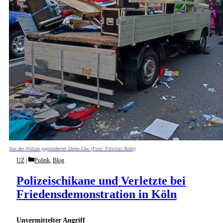
Von der Polizei geplünderter Demo-Lkw (Foto: Felicitas Rabe)
Categories
UZ
Politik
,
Blog
Polizeischikane und Verletzte bei
Friedensdemonstration in Köln
Unvermittelter Angriff