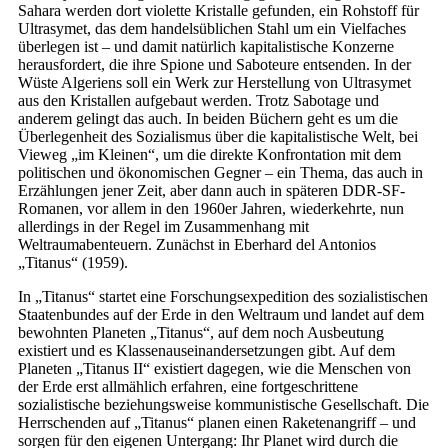
Sahara werden dort violette Kristalle gefunden, ein Rohstoff für
Ultrasymet, das dem handelsüblichen Stahl um ein Vielfaches
überlegen ist – und damit natürlich kapitalistische Konzerne
herausfordert, die ihre Spione und Saboteure entsenden. In der
Wüste Algeriens soll ein Werk zur Herstellung von Ultrasymet
aus den Kristallen aufgebaut werden. Trotz Sabotage und
anderem gelingt das auch. In beiden Büchern geht es um die
Überlegenheit des Sozialismus über die kapitalistische Welt, bei
Vieweg „im Kleinen“, um die direkte Konfrontation mit dem
politischen und ökonomischen Gegner – ein Thema, das auch in
Erzählungen jener Zeit, aber dann auch in späteren DDR-SF-
Romanen, vor allem in den 1960er Jahren, wiederkehrte, nun
allerdings in der Regel im Zusammenhang mit
Weltraumabenteuern. Zunächst in Eberhard del Antonios
„Titanus“ (1959).
In „Titanus“ startet eine Forschungsexpedition des sozialistischen
Staatenbundes auf der Erde in den Weltraum und landet auf dem
bewohnten Planeten „Titanus“, auf dem noch Ausbeutung
existiert und es Klassenauseinandersetzungen gibt. Auf dem
Planeten „Titanus II“ existiert dagegen, wie die Menschen von
der Erde erst allmählich erfahren, eine fortgeschrittene
sozialistische beziehungsweise kommunistische Gesellschaft. Die
Herrschenden auf „Titanus“ planen einen Raketenangriff – und
sorgen für den eigenen Untergang: Ihr Planet wird durch die