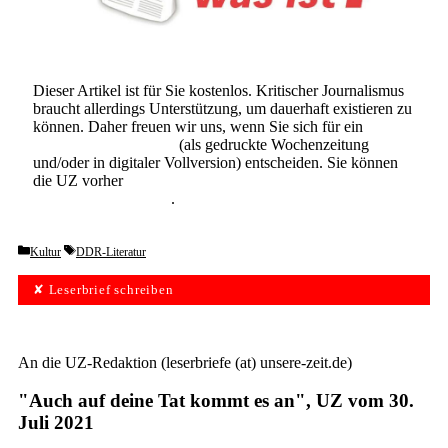
Dieser Artikel ist für Sie kostenlos. Kritischer Journalismus
braucht allerdings Unterstützung, um dauerhaft existieren zu
können. Daher freuen wir uns, wenn Sie sich für ein
Abonnement der UZ
(als gedruckte Wochenzeitung
und/oder in digitaler Vollversion) entscheiden. Sie können
die UZ vorher
6 Wochen lang kostenlos und
unverbindlich testen
.
Categories
Tags
Kultur
DDR-Literatur
✘ Leserbrief schreiben
An die UZ-Redaktion (leserbriefe (at) unsere-zeit.de)
"Auch auf deine Tat kommt es an", UZ vom 30.
Juli 2021