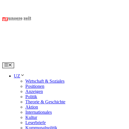
Skip
to
content
Menu
UZ
Wirtschaft & Soziales
Positionen
Anzeigen
Politik
Theorie & Geschichte
Aktion
Internationales
Kultur
Leserbriefe
Kommunalpolitik