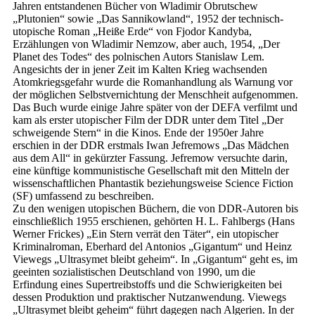
Jahren entstandenen Bücher von Wladimir Obrutschew
„Plutonien“ sowie „Das Sannikowland“, 1952 der technisch-
utopische Roman „Heiße Erde“ von Fjodor Kandyba,
Erzählungen von Wladimir Nemzow, aber auch, 1954, „Der
Planet des Todes“ des polnischen Autors Stanislaw Lem.
Angesichts der in jener Zeit im Kalten Krieg wachsenden
Atomkriegsgefahr wurde die Romanhandlung als Warnung vor
der möglichen Selbstvernichtung der Menschheit aufgenommen.
Das Buch wurde einige Jahre später von der DEFA verfilmt und
kam als erster utopischer Film der DDR unter dem Titel „Der
schweigende Stern“ in die Kinos. Ende der 1950er Jahre
erschien in der DDR erstmals Iwan Jefremows „Das Mädchen
aus dem All“ in gekürzter Fassung. Jefremow versuchte darin,
eine künftige kommunistische Gesellschaft mit den Mitteln der
wissenschaftlichen Phantastik beziehungsweise Science Fiction
(SF) umfassend zu beschreiben.
Zu den wenigen utopischen Büchern, die von DDR-Autoren bis
einschließlich 1955 erschienen, gehörten H. L. Fahlbergs (Hans
Werner Frickes) „Ein Stern verrät den Täter“, ein utopischer
Kriminalroman, Eberhard del Antonios „Gigantum“ und Heinz
Viewegs „Ultrasymet bleibt geheim“. In „Gigantum“ geht es, im
geeinten sozialistischen Deutschland von 1990, um die
Erfindung eines Supertreibstoffs und die Schwierigkeiten bei
dessen Produktion und praktischer Nutzanwendung. Viewegs
„Ultrasymet bleibt geheim“ führt dagegen nach Algerien. In der