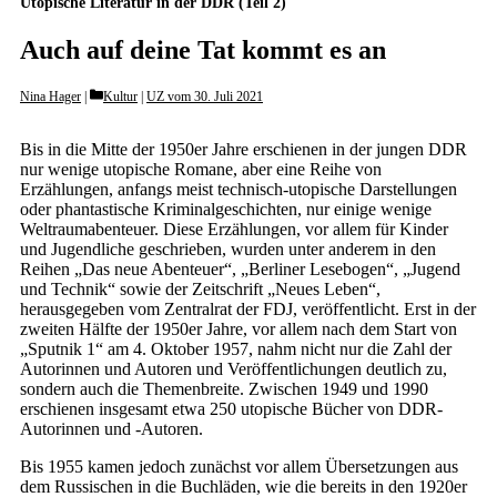
Utopische Literatur in der DDR (Teil 2)
Auch auf deine Tat kommt es an
Categories
Nina Hager
Kultur
|
UZ vom 30. Juli 2021
Bis in die Mitte der 1950er Jahre erschienen in der jungen DDR
nur wenige utopische Romane, aber eine Reihe von
Erzählungen, anfangs meist technisch-utopische Darstellungen
oder phantastische Kriminalgeschichten, nur einige wenige
Weltraumabenteuer. Diese Erzählungen, vor allem für Kinder
und Jugendliche geschrieben, wurden unter anderem in den
Reihen „Das neue Abenteuer“, „Berliner Lesebogen“, „Jugend
und Technik“ sowie der Zeitschrift „Neues Leben“,
herausgegeben vom Zentralrat der FDJ, veröffentlicht. Erst in der
zweiten Hälfte der 1950er Jahre, vor allem nach dem Start von
„Sputnik 1“ am 4. Oktober 1957, nahm nicht nur die Zahl der
Autorinnen und Autoren und Veröffentlichungen deutlich zu,
sondern auch die Themenbreite. Zwischen 1949 und 1990
erschienen insgesamt etwa 250 utopische Bücher von DDR-
Autorinnen und -Autoren.
Bis 1955 kamen jedoch zunächst vor allem Übersetzungen aus
dem Russischen in die Buchläden, wie die bereits in den 1920er