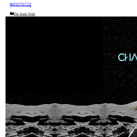
Weiterlesen
Categories
Die letzte Seite