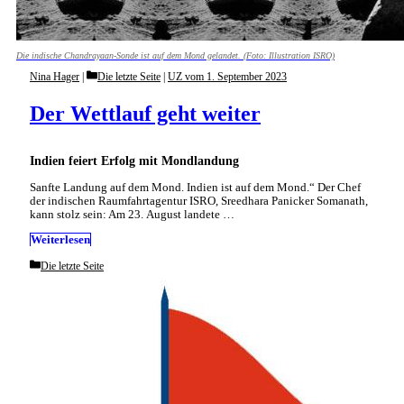
Die indische Chandrayaan-Sonde ist auf dem Mond gelandet. (Foto: Illustration ISRO)
Categories
Nina Hager
Die letzte Seite
|
UZ vom 1. September 2023
Der Wettlauf geht weiter
Indien feiert Erfolg mit Mondlandung
Sanfte Landung auf dem Mond. Indien ist auf dem Mond.“ Der Chef
der indischen Raumfahrtagentur ISRO, Sreedhara Panicker Somanath,
kann stolz sein: Am 23. August landete …
Weiterlesen
Categories
Die letzte Seite