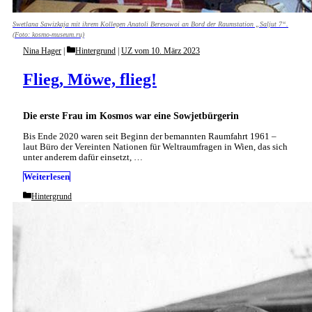
Swetlana Sawizkaja mit ihrem Kollegen Anatoli Beresowoi an Bord der Raumstation „Saljut 7“.
(Foto: kosmo-museum.ru)
Categories
Nina Hager
Hintergrund
|
UZ vom 10. März 2023
Flieg, Möwe, flieg!
Die erste Frau im Kosmos war eine Sowjetbürgerin
Bis Ende 2020 waren seit Beginn der bemannten Raumfahrt 1961 –
laut Büro der Vereinten Nationen für Weltraumfragen in Wien, das sich
unter anderem dafür einsetzt, …
Weiterlesen
Categories
Hintergrund