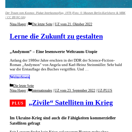
Der Traum vom Kosmos: Plakat Interkosmosflug, 1978 (Foto: © Museum Berlin-Karlshorst & MBK
/
CC BY-NC-SA
)
Categories
Nina Hager
Die letzte Seite
|
UZ vom 21. Oktober 2022
Lerne die Zukunft zu gestalten
„Andymon“ – Eine lesenswerte Weltraum-Utopie
Anfang der 1980er Jahre erschien in der DDR der Science-Fiction-
Roman „Andymon“ von Angela und Karl-Heinz Steinmüller. Sehr bald
war die Erstauflage des Buches vergriffen. Und …
Weiterlesen
Categories
Die letzte Seite
Categories
Nina Hager
Internationales
|
UZ vom 23. September 2022
|
UZ-PLUS
„Zivile“ Satelliten im Krieg
Im Ukraine-Krieg sind auch die Fähigkeiten kommerzieller
Satelliten gefragt
Seit Langem findet kein Krieg auf unserem Planten mehr ohne