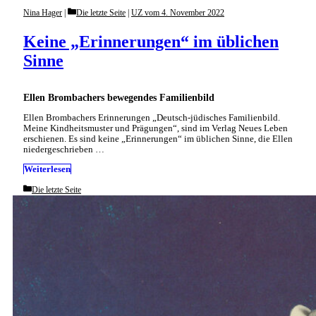
Categories
Nina Hager
Die letzte Seite
|
UZ vom 4. November 2022
Keine „Erinnerungen“ im üblichen
Sinne
Ellen Brombachers bewegendes Familienbild
Ellen Brombachers Erinnerungen „Deutsch-jüdisches Familienbild.
Meine Kindheitsmuster und Prägungen“, sind im Verlag Neues Leben
erschienen. Es sind keine „Erinnerungen“ im üblichen Sinne, die Ellen
niedergeschrieben …
Weiterlesen
Categories
Die letzte Seite