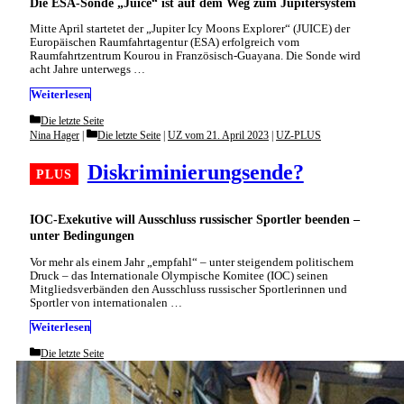
Die ESA-Sonde „Juice“ ist auf dem Weg zum Jupitersystem
Mitte April startetet der „Jupiter Icy Moons Explorer“ (JUICE) der
Europäischen Raumfahrtagentur (ESA) erfolgreich vom
Raumfahrtzentrum Kourou in Französisch-Guayana. Die Sonde wird
acht Jahre unterwegs …
Weiterlesen
Categories
Die letzte Seite
Categories
Nina Hager
Die letzte Seite
|
UZ vom 21. April 2023
|
UZ-PLUS
Diskriminierungsende?
IOC-Exekutive will Ausschluss russischer Sportler beenden –
unter Bedingungen
Vor mehr als einem Jahr „empfahl“ – unter steigendem politischem
Druck – das Internationale Olympische Komitee (IOC) seinen
Mitgliedsverbänden den Ausschluss russischer Sportlerinnen und
Sportler von internationalen …
Weiterlesen
Categories
Die letzte Seite