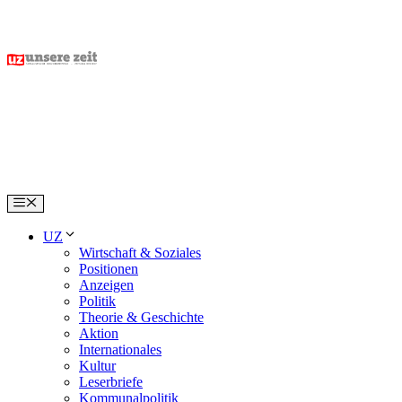
Skip
to
content
Menu
UZ
Wirtschaft & Soziales
Positionen
Anzeigen
Politik
Theorie & Geschichte
Aktion
Internationales
Kultur
Leserbriefe
Kommunalpolitik