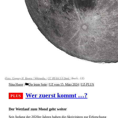
(Foto:
Gregory H. Revera / Wikimedia /
CC BY-SA 3.0 Deed /
Bearb.: UZ)
Categories
Nina Hager
Die letzte Seite
|
UZ vom 15. März 2024
|
UZ-PLUS
Wer zuerst kommt …?
Der Wettlauf zum Mond geht weiter
Seit Anfang der 2020er Jahren haben die Aktivitäten zur Erforschung