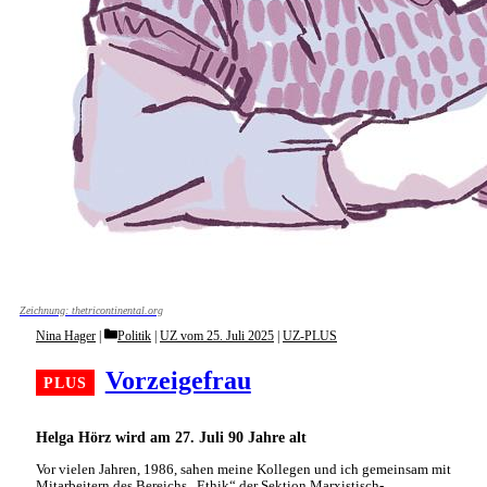
Zeichnung: thetricontinental.org
Categories
Nina Hager
Politik
|
UZ vom 25. Juli 2025
|
UZ-PLUS
Vorzeigefrau
Helga Hörz wird am 27. Juli 90 Jahre alt
Vor vielen Jahren, 1986, sahen meine Kollegen und ich gemeinsam mit
Mitarbeitern des Bereichs „Ethik“ der Sektion Marxistisch-