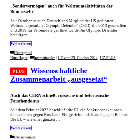
„Sondervermögen“ auch für Weltraumaktivitäten der
Bundeswehr
Seit Oktober ist auch Deutschland Mitglied der US-geführten
Weltraumoperation „Olympic Defender“ (OOD), die 2013 geschaffen
und 2019 für Verbündete geöffnet wurde. An Olympic Defender
beteiligen …
Weiterlesen
Categories
Hintergrund
Categories
Nina Hager
Internationales
|
UZ vom 25. Oktober 2024
|
UZ-PLUS
Wissenschaftliche
Zusammenarbeit „ausgesetzt“
Auch das CERN schließt russische und belorussische
Forschende aus
Seit dem Februar 2022 beschließt die EU ein Sanktionspaket nach
dem anderen gegen Russland. Einige richten sich auch gegen Belarus.
Die EU – wie einer ganzen …
Weiterlesen
Categories
Internationales