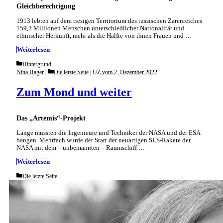
Gleichberechtigung
1913 lebten auf dem riesigen Territorium des russischen Zarenreiches
159,2 Millionen Menschen unterschiedlicher Nationalität und
ethnischer Herkunft, mehr als die Hälfte von ihnen Frauen und …
Weiterlesen
Categories
Hintergrund
Categories
Nina Hager
Die letzte Seite
|
UZ vom 2. Dezember 2022
Zum Mond und weiter
Das „Artemis“-Projekt
Lange mussten die Ingenieure und Techniker der NASA und der ESA
bangen. Mehrfach wurde der Start der neuartigen SLS-Rakete der
NASA mit dem – unbemannten – Raumschiff …
Weiterlesen
Categories
Die letzte Seite