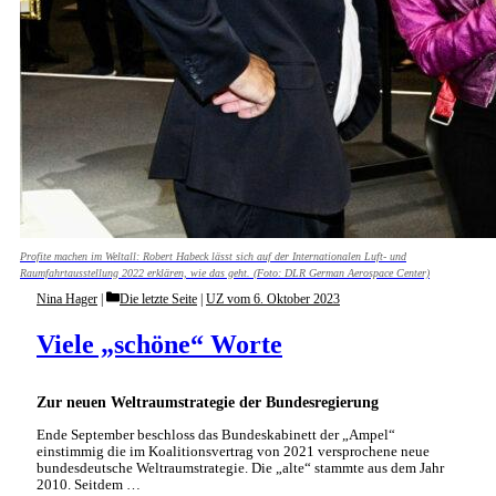
Profite machen im Weltall: Robert Habeck lässt sich auf der Internationalen Luft- und
Raumfahrtausstellung 2022 erklären, wie das geht. (Foto: DLR German Aerospace Center)
Categories
Nina Hager
Die letzte Seite
|
UZ vom 6. Oktober 2023
Viele „schöne“ Worte
Zur neuen Weltraumstrategie der Bundesregierung
Ende September beschloss das Bundeskabinett der „Ampel“
einstimmig die im Koalitionsvertrag von 2021 versprochene neue
bundesdeutsche Weltraumstrategie. Die „alte“ stammte aus dem Jahr
2010. Seitdem …