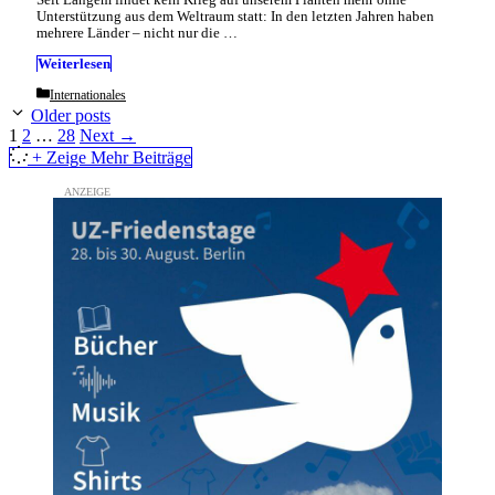
Unterstützung aus dem Weltraum statt: In den letzten Jahren haben
mehrere Länder – nicht nur die …
Weiterlesen
Categories
Internationales
Older posts
Page
Page
Page
1
2
…
28
Next
→
+ Zeige Mehr Beiträge