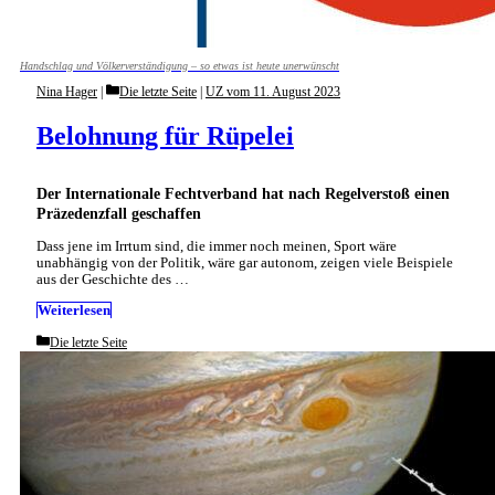
Handschlag und Völkerverständigung – so etwas ist heute unerwünscht
Categories
Nina Hager
Die letzte Seite
|
UZ vom 11. August 2023
Belohnung für Rüpelei
Der Internationale Fechtverband hat nach Regelverstoß einen
Präzedenzfall geschaffen
Dass jene im Irrtum sind, die immer noch meinen, Sport wäre
unabhängig von der Politik, wäre gar autonom, zeigen viele Beispiele
aus der Geschichte des …
Weiterlesen
Categories
Die letzte Seite