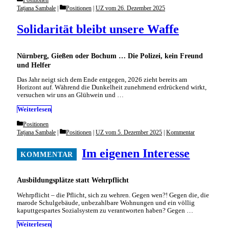
Categories
Tatjana Sambale
Positionen
|
UZ vom 26. Dezember 2025
Solidarität bleibt unsere Waffe
Nürnberg, Gießen oder Bochum … Die Polizei, kein Freund
und Helfer
Das Jahr neigt sich dem Ende entgegen, 2026 zieht bereits am
Horizont auf. Während die Dunkelheit zunehmend erdrückend wirkt,
versuchen wir uns an Glühwein und …
Weiterlesen
Categories
Positionen
Categories
Tatjana Sambale
Positionen
|
UZ vom 5. Dezember 2025
|
Kommentar
Im eigenen Inte­resse
Ausbildungsplätze statt Wehrpflicht
Wehrpflicht – die Pflicht, sich zu wehren. Gegen wen?! Gegen die, die
marode Schulgebäude, unbezahlbare Wohnungen und ein völlig
kaputtgespartes Sozialsystem zu verantworten haben? Gegen …
Weiterlesen