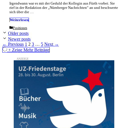
Irgendwann war es mit der Geduld der Kollegin aus Fürth vorbei. Sie
rief in der Redaktion der „Nürnberger Nachrichten“ an und beschwerte
sich über die …
Weiterlesen
Categories
Positionen
Older posts
Newer posts
Page
Page
Page
Page
←
Previous
1
2
3
…
5
Next
→
+ Zeige Mehr Beiträge