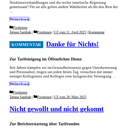
Notdienstverhandlungen und die rechte israelische Regierung
gemeinsam? Für sie alle gelten andere Wahrheiten als für den Rest der
…
Weiterlesen
Categories
Positionen
Categories
Tatjana Sambale
Positionen
|
UZ vom 11. April 2025
|
Kommentar
Danke für Nichts!
Zur Tarifeinigung im Öffentlichen Dienst
Seit Jahren kämpfen wir im Gesundheitswesen gegen Unterbesetzung
und Personalnot, ringen um jeden freien Tag, versuchen mit immer
weniger Kolleginnen und Kollegen eine fachgerechte Versorgung …
Weiterlesen
Categories
Positionen
Categories
Tatjana Sambale
Positionen
|
UZ vom 28. März 2025
Nicht gewollt und nicht gekonnt
Zur Berichterstattung über Tarifrunden