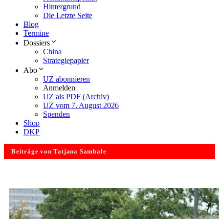
Hintergrund
Die Letzte Seite
Blog
Termine
Dossiers
China
Strategiepapier
Abo
UZ abonnieren
Anmelden
UZ als PDF (Archiv)
UZ vom 7. August 2026
Spenden
Shop
DKP
Beiträge von Tatjana Sambale