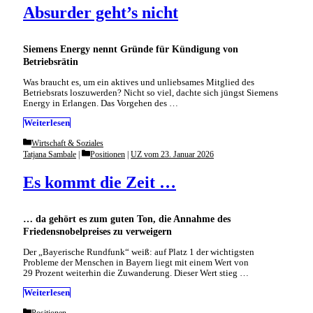
Absurder geht’s nicht
Siemens Energy nennt Gründe für Kündigung von
Betriebsrätin
Was braucht es, um ein aktives und unliebsames Mitglied des
Betriebsrats loszuwerden? Nicht so viel, dachte sich jüngst Siemens
Energy in Erlangen. Das Vorgehen des …
Weiterlesen
Categories
Wirtschaft & Soziales
Categories
Tatjana Sambale
Positionen
|
UZ vom 23. Januar 2026
Es kommt die Zeit …
… da gehört es zum guten Ton, die Annahme des
Friedensnobelpreises zu verweigern
Der „Bayerische Rundfunk“ weiß: auf Platz 1 der wichtigsten
Probleme der Menschen in Bayern liegt mit einem Wert von
29 Prozent weiterhin die Zuwanderung. Dieser Wert stieg …
Weiterlesen
Categories
Positionen