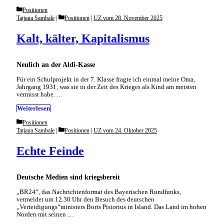
Categories
Positionen
Categories
Tatjana Sambale
Positionen
|
UZ vom 28. November 2025
Kalt, kälter, Kapitalismus
Neulich an der Aldi-Kasse
Für ein Schulprojekt in der 7. Klasse fragte ich einmal meine Oma,
Jahrgang 1931, was sie in der Zeit des Krieges als Kind am meisten
vermisst habe. …
Weiterlesen
Categories
Positionen
Categories
Tatjana Sambale
Positionen
|
UZ vom 24. Oktober 2025
Echte Feinde
Deutsche Medien sind kriegsbereit
„BR24“, das Nachrichtenformat des Bayerischen Rundfunks,
vermeldet um 12.30 Uhr den Besuch des deutschen
„Verteidigungs“ministers Boris Pistorius in Island. Das Land im hohen
Norden mit seinen …