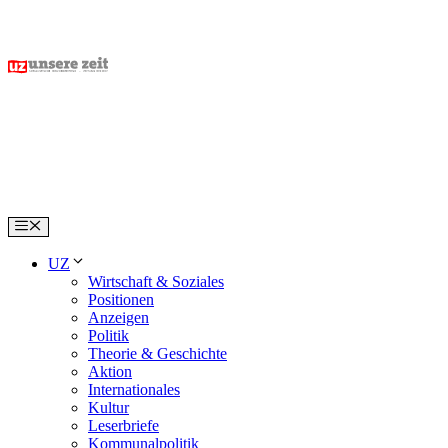
Skip
to
content
Menu
UZ
Wirtschaft & Soziales
Positionen
Anzeigen
Politik
Theorie & Geschichte
Aktion
Internationales
Kultur
Leserbriefe
Kommunalpolitik