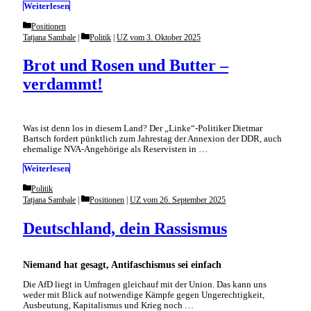
Weiterlesen
Categories
Positionen
Categories
Tatjana Sambale
Politik
|
UZ vom 3. Oktober 2025
Brot und Rosen und Butter –
verdammt!
Was ist denn los in diesem Land? Der „Linke“-Politiker Dietmar
Bartsch fordert pünktlich zum Jahrestag der Annexion der DDR, auch
ehemalige NVA-Angehörige als Reservisten in …
Weiterlesen
Categories
Politik
Categories
Tatjana Sambale
Positionen
|
UZ vom 26. September 2025
Deutschland, dein Rassismus
Niemand hat gesagt, Antifaschismus sei einfach
Die AfD liegt in Umfragen gleichauf mit der Union. Das kann uns
weder mit Blick auf notwendige Kämpfe gegen Ungerechtigkeit,
Ausbeutung, Kapitalismus und Krieg noch …