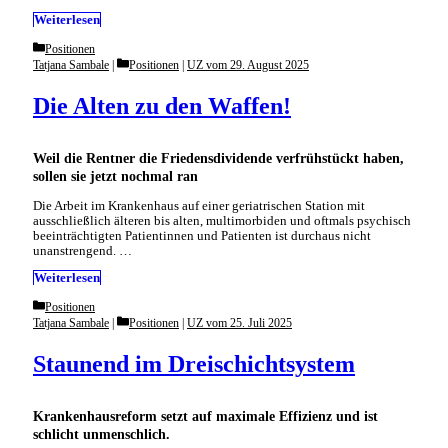
Weiterlesen
Categories
Positionen
Categories
Tatjana Sambale
Positionen
|
UZ vom 29. August 2025
Die Alten zu den Waffen!
Weil die Rentner die Friedensdividende verfrühstückt haben,
sollen sie jetzt nochmal ran
Die Arbeit im Krankenhaus auf einer geriatrischen Station mit
ausschließlich älteren bis alten, multimorbiden und oftmals psychisch
beeinträchtigten Patientinnen und Patienten ist durchaus nicht
unanstrengend. …
Weiterlesen
Categories
Positionen
Categories
Tatjana Sambale
Positionen
|
UZ vom 25. Juli 2025
Staunend im Dreischichtsystem
Krankenhausreform setzt auf maximale Effizienz und ist
schlicht unmenschlich.